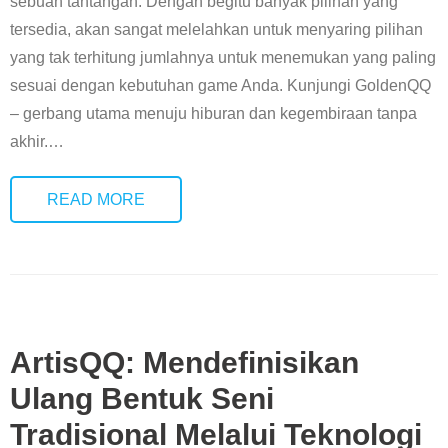
sebuah tantangan. Dengan begitu banyak pilihan yang
tersedia, akan sangat melelahkan untuk menyaring pilihan
yang tak terhitung jumlahnya untuk menemukan yang paling
sesuai dengan kebutuhan game Anda. Kunjungi GoldenQQ
– gerbang utama menuju hiburan dan kegembiraan tanpa
akhir.
…
READ MORE
ArtisQQ: Mendefinisikan
Ulang Bentuk Seni
Tradisional Melalui Teknologi