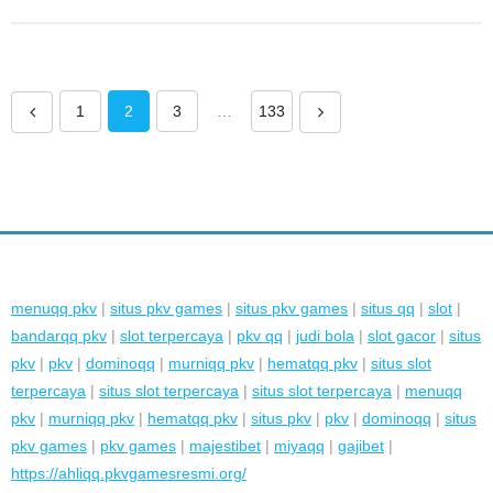
1
2
3
…
133
menuqq pkv
|
situs pkv games
|
situs pkv games
|
situs qq
|
slot
|
bandarqq pkv
|
slot terpercaya
|
pkv qq
|
judi bola
|
slot gacor
|
situs
pkv
|
pkv
|
dominoqq
|
murniqq pkv
|
hematqq pkv
|
situs slot
terpercaya
|
situs slot terpercaya
|
situs slot terpercaya
|
menuqq
pkv
|
murniqq pkv
|
hematqq pkv
|
situs pkv
|
pkv
|
dominoqq
|
situs
pkv games
|
pkv games
|
majestibet
|
miyaqq
|
gajibet
|
https://ahliqq.pkvgamesresmi.org/