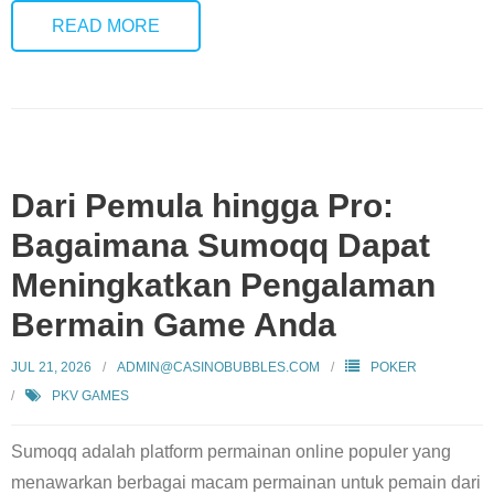
READ MORE
Dari Pemula hingga Pro:
Bagaimana Sumoqq Dapat
Meningkatkan Pengalaman
Bermain Game Anda
JUL 21, 2026
ADMIN@CASINOBUBBLES.COM
POKER
PKV GAMES
Sumoqq adalah platform permainan online populer yang
menawarkan berbagai macam permainan untuk pemain dari