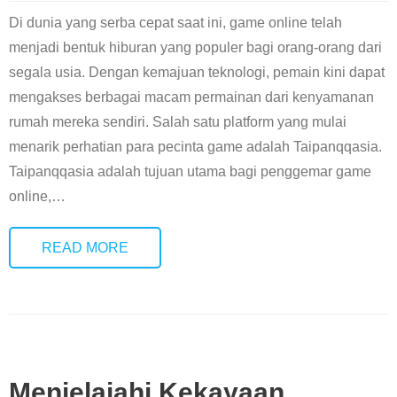
Di dunia yang serba cepat saat ini, game online telah
menjadi bentuk hiburan yang populer bagi orang-orang dari
segala usia. Dengan kemajuan teknologi, pemain kini dapat
mengakses berbagai macam permainan dari kenyamanan
rumah mereka sendiri. Salah satu platform yang mulai
menarik perhatian para pecinta game adalah Taipanqqasia.
Taipanqqasia adalah tujuan utama bagi penggemar game
online,
…
READ MORE
Menjelajahi Kekayaan