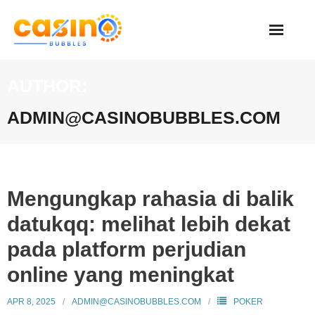
Skip
to
content
AUTHOR:
ADMIN@CASINOBUBBLES.COM
Mengungkap rahasia di balik
datukqq: melihat lebih dekat
pada platform perjudian
online yang meningkat
APR 8, 2025
ADMIN@CASINOBUBBLES.COM
POKER