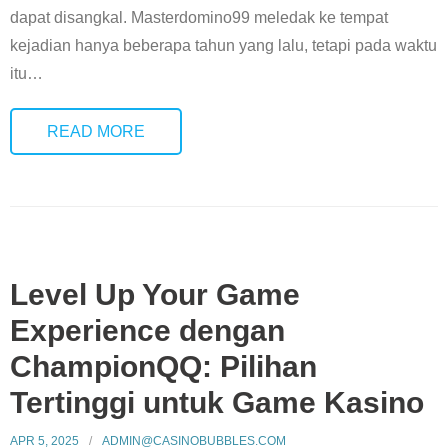
dapat disangkal. Masterdomino99 meledak ke tempat
kejadian hanya beberapa tahun yang lalu, tetapi pada waktu
itu
…
READ MORE
Level Up Your Game
Experience dengan
ChampionQQ: Pilihan
Tertinggi untuk Game Kasino
APR 5, 2025
ADMIN@CASINOBUBBLES.COM