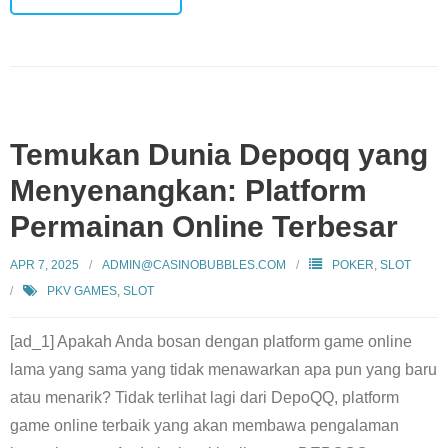
Temukan Dunia Depoqq yang
Menyenangkan: Platform
Permainan Online Terbesar
APR 7, 2025
ADMIN@CASINOBUBBLES.COM
POKER
,
SLOT
PKV GAMES
,
SLOT
[ad_1] Apakah Anda bosan dengan platform game online
lama yang sama yang tidak menawarkan apa pun yang baru
atau menarik? Tidak terlihat lagi dari DepoQQ, platform
game online terbaik yang akan membawa pengalaman