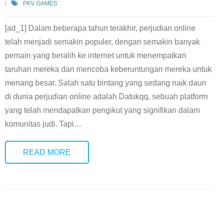
PKV GAMES
[ad_1] Dalam beberapa tahun terakhir, perjudian online
telah menjadi semakin populer, dengan semakin banyak
pemain yang beralih ke internet untuk menempatkan
taruhan mereka dan mencoba keberuntungan mereka untuk
menang besar. Salah satu bintang yang sedang naik daun
di dunia perjudian online adalah Datukqq, sebuah platform
yang telah mendapatkan pengikut yang signifikan dalam
komunitas judi. Tapi
…
READ MORE