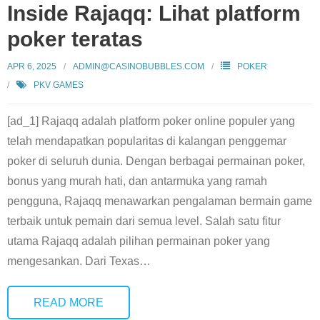
Inside Rajaqq: Lihat platform
poker teratas
APR 6, 2025
ADMIN@CASINOBUBBLES.COM
POKER
PKV GAMES
[ad_1] Rajaqq adalah platform poker online populer yang
telah mendapatkan popularitas di kalangan penggemar
poker di seluruh dunia. Dengan berbagai permainan poker,
bonus yang murah hati, dan antarmuka yang ramah
pengguna, Rajaqq menawarkan pengalaman bermain game
terbaik untuk pemain dari semua level. Salah satu fitur
utama Rajaqq adalah pilihan permainan poker yang
mengesankan. Dari Texas
…
READ MORE