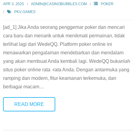
APR 3, 2025
ADMIN@CASINOBUBBLES.COM
POKER
PKV GAMES
[ad_1] Jika Anda seorang penggemar poker dan mencari
cara baru dan menarik untuk menikmati permainan, tidak
terlihat lagi dari WedeQQ. Platform poker online ini
menawarkan pengalaman mendebarkan dan mendalam
yang akan membuat Anda kembali lagi. WedeQQ bukanlah
situs poker online rata -rata Anda. Dengan antarmuka yang
ramping dan modern, fitur keamanan terkemuka, dan
berbagai macam
…
READ MORE