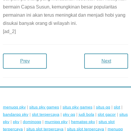
bermain Capsa Susun, kemungkinan besar popularitas
permainan ini akan terus meningkat dan menjadi hobi yang
disukai banyak orang di wilayah ini.
[ad_2]
Prev
Next
menuqq pkv
|
situs pkv games
|
situs pkv games
|
situs qq
|
slot
|
bandarqq pkv
|
slot terpercaya
|
pkv qq
|
judi bola
|
slot gacor
|
situs
pkv
|
pkv
|
dominoqq
|
murniqq pkv
|
hematqq pkv
|
situs slot
terpercaya
|
situs slot terpercaya
|
situs slot terpercaya
|
menuqq