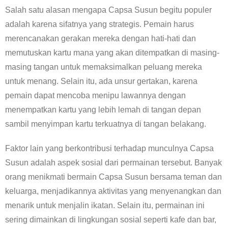
Salah satu alasan mengapa Capsa Susun begitu populer
adalah karena sifatnya yang strategis. Pemain harus
merencanakan gerakan mereka dengan hati-hati dan
memutuskan kartu mana yang akan ditempatkan di masing-
masing tangan untuk memaksimalkan peluang mereka
untuk menang. Selain itu, ada unsur gertakan, karena
pemain dapat mencoba menipu lawannya dengan
menempatkan kartu yang lebih lemah di tangan depan
sambil menyimpan kartu terkuatnya di tangan belakang.
Faktor lain yang berkontribusi terhadap munculnya Capsa
Susun adalah aspek sosial dari permainan tersebut. Banyak
orang menikmati bermain Capsa Susun bersama teman dan
keluarga, menjadikannya aktivitas yang menyenangkan dan
menarik untuk menjalin ikatan. Selain itu, permainan ini
sering dimainkan di lingkungan sosial seperti kafe dan bar,