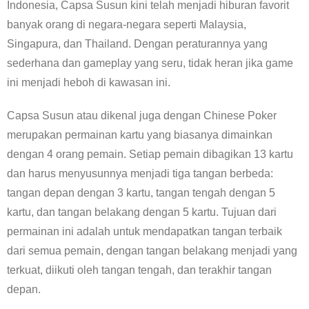
Indonesia, Capsa Susun kini telah menjadi hiburan favorit
banyak orang di negara-negara seperti Malaysia,
Singapura, dan Thailand. Dengan peraturannya yang
sederhana dan gameplay yang seru, tidak heran jika game
ini menjadi heboh di kawasan ini.
Capsa Susun atau dikenal juga dengan Chinese Poker
merupakan permainan kartu yang biasanya dimainkan
dengan 4 orang pemain. Setiap pemain dibagikan 13 kartu
dan harus menyusunnya menjadi tiga tangan berbeda:
tangan depan dengan 3 kartu, tangan tengah dengan 5
kartu, dan tangan belakang dengan 5 kartu. Tujuan dari
permainan ini adalah untuk mendapatkan tangan terbaik
dari semua pemain, dengan tangan belakang menjadi yang
terkuat, diikuti oleh tangan tengah, dan terakhir tangan
depan.