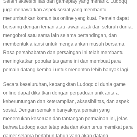
Selain aksesibilitas dan gameplay yang menarik, Ludoqq
juga menawarkan aspek sosial yang membantu
menumbuhkan komunitas online yang kuat. Pemain dapat
bersaing dengan teman atau lawan acak dari seluruh dunia,
mengobrol satu sama lain selama pertandingan, dan
membentuk aliansi untuk mengalahkan musuh bersama.
Rasa persahabatan dan persaingan ini telah membantu
meningkatkan popularitas game ini dan membuat para
pemain datang kembali untuk menonton lebih banyak lagi.
Secara keseluruhan, kebangkitan Ludoqq di dunia game
online dapat dikaitkan dengan perpaduan unik antara
keberuntungan dan keterampilan, aksesibilitas, dan aspek
sosial. Dengan semakin banyaknya pemain yang
menemukan keseruan dan tantangan permainan ini, jelas
bahwa Ludoqq akan tetap ada dan akan terus memikat para
gamer selama bertahun-tahun yang akan datang.