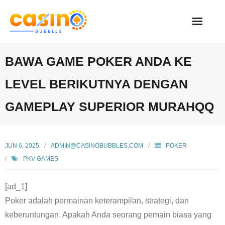
Skip
to
content
BAWA GAME POKER ANDA KE
LEVEL BERIKUTNYA DENGAN
GAMEPLAY SUPERIOR MURAHQQ
JUN 6, 2025
ADMIN@CASINOBUBBLES.COM
POKER
PKV GAMES
[ad_1]
Poker adalah permainan keterampilan, strategi, dan
keberuntungan. Apakah Anda seorang pemain biasa yang