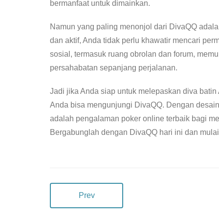
bermanfaat untuk dimainkan.
Namun yang paling menonjol dari DivaQQ adala
dan aktif, Anda tidak perlu khawatir mencari perm
sosial, termasuk ruang obrolan dan forum, me
persahabatan sepanjang perjalanan.
Jadi jika Anda siap untuk melepaskan diva bati
Anda bisa mengunjungi DivaQQ. Dengan desainny
adalah pengalaman poker online terbaik bagi me
Bergabunglah dengan DivaQQ hari ini dan mulailah
Prev