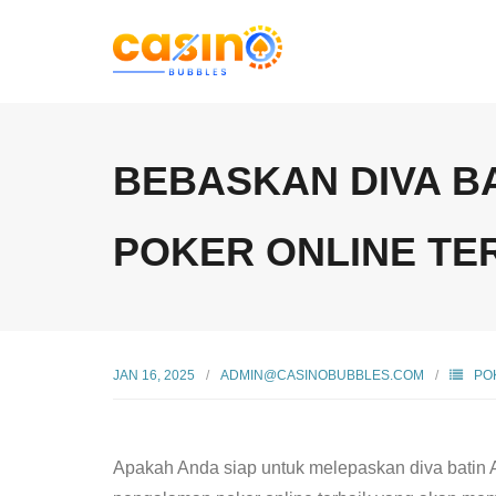
Skip
to
content
BEBASKAN DIVA B
POKER ONLINE TE
JAN 16, 2025
ADMIN@CASINOBUBBLES.COM
PO
Apakah Anda siap untuk melepaskan diva batin