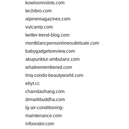
kowloonnslots.com
techibro.com
alpinemagazines.com
vulcanrp.com
twitter-trend-blog.com
montblancpensonlineoutletsale.com
babygadgetsreview.com
akupunktur-ambulanz.com
whatiremembered.com
linq-condo-beautyworld.com
ebyt.cc
chaindaohang.com
drmarkbuddha.com
lg-air-conditioning-
maintenance.com
infoorator.com