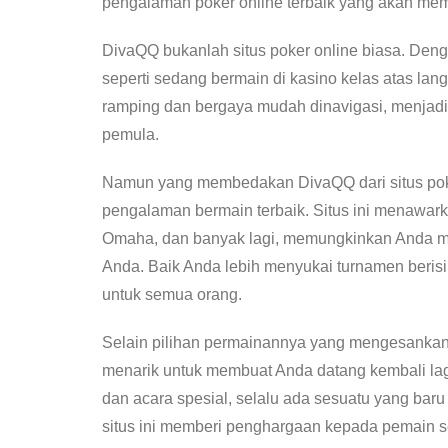
pengalaman poker online terbaik yang akan memb
DivaQQ bukanlah situs poker online biasa. De
seperti sedang bermain di kasino kelas atas la
ramping dan bergaya mudah dinavigasi, menja
pemula.
Namun yang membedakan DivaQQ dari situs poke
pengalaman bermain terbaik. Situs ini menawar
Omaha, dan banyak lagi, memungkinkan Anda me
Anda. Baik Anda lebih menyukai turnamen berisi
untuk semua orang.
Selain pilihan permainannya yang mengesanka
menarik untuk membuat Anda datang kembali lag
dan acara spesial, selalu ada sesuatu yang baru
situs ini memberi penghargaan kepada pemain set