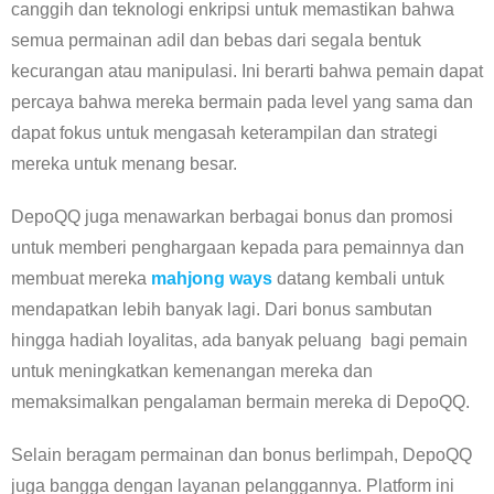
canggih dan teknologi enkripsi untuk memastikan bahwa
semua permainan adil dan bebas dari segala bentuk
kecurangan atau manipulasi. Ini berarti bahwa pemain dapat
percaya bahwa mereka bermain pada level yang sama dan
dapat fokus untuk mengasah keterampilan dan strategi
mereka untuk menang besar.
DepoQQ juga menawarkan berbagai bonus dan promosi
untuk memberi penghargaan kepada para pemainnya dan
membuat mereka
mahjong ways
datang kembali untuk
mendapatkan lebih banyak lagi. Dari bonus sambutan
hingga hadiah loyalitas, ada banyak peluang bagi pemain
untuk meningkatkan kemenangan mereka dan
memaksimalkan pengalaman bermain mereka di DepoQQ.
Selain beragam permainan dan bonus berlimpah, DepoQQ
juga bangga dengan layanan pelanggannya. Platform ini