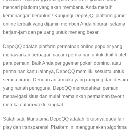
mencari platform yang akan membantu Anda meraih
kemenangan beruntun? Kunjungi DepoQQ, platform game
online terbaik yang dijamin memberi Anda hiburan selama
berjam-jam dan peluang untuk menang besar.
DepoQQ adalah platform permainan online populer yang
menawarkan berbagai macam permainan untuk dipilih oleh
para pemain. Baik Anda penggemar poker, domino, atau
permainan kartu lainnya, DepoQQ memiliki sesuatu untuk
semua orang. Dengan antarmuka yang ramping dan desain
yang ramah pengguna, DepoQQ memudahkan pemain
menavigasi situs dan mulai memainkan permainan favorit
mereka dalam waktu singkat.
Salah satu fitur utama DepoQQ adalah fokusnya pada fair
play dan transparansi. Platform ini menggunakan algoritma