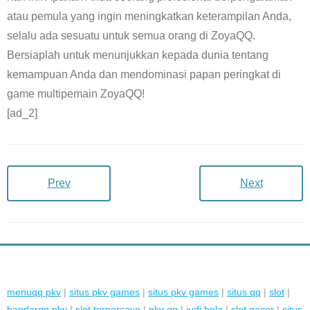
atau pemula yang ingin meningkatkan keterampilan Anda,
selalu ada sesuatu untuk semua orang di ZoyaQQ.
Bersiaplah untuk menunjukkan kepada dunia tentang
kemampuan Anda dan mendominasi papan peringkat di
game multipemain ZoyaQQ!
[ad_2]
Prev
Next
menuqq pkv
|
situs pkv games
|
situs pkv games
|
situs qq
|
slot
|
bandarqq pkv
|
slot terpercaya
|
pkv qq
|
judi bola
|
slot gacor
|
situs