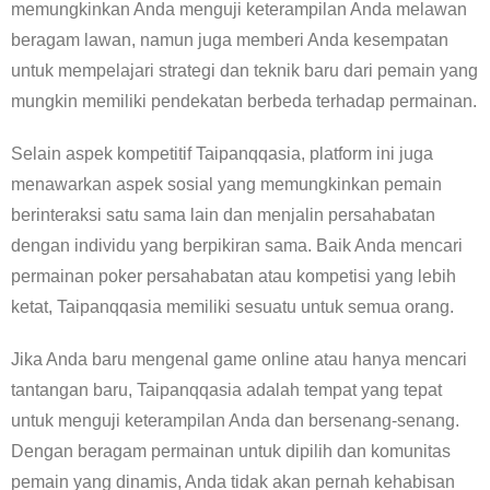
memungkinkan Anda menguji keterampilan Anda melawan
beragam lawan, namun juga memberi Anda kesempatan
untuk mempelajari strategi dan teknik baru dari pemain yang
mungkin memiliki pendekatan berbeda terhadap permainan.
Selain aspek kompetitif Taipanqqasia, platform ini juga
menawarkan aspek sosial yang memungkinkan pemain
berinteraksi satu sama lain dan menjalin persahabatan
dengan individu yang berpikiran sama. Baik Anda mencari
permainan poker persahabatan atau kompetisi yang lebih
ketat, Taipanqqasia memiliki sesuatu untuk semua orang.
Jika Anda baru mengenal game online atau hanya mencari
tantangan baru, Taipanqqasia adalah tempat yang tepat
untuk menguji keterampilan Anda dan bersenang-senang.
Dengan beragam permainan untuk dipilih dan komunitas
pemain yang dinamis, Anda tidak akan pernah kehabisan