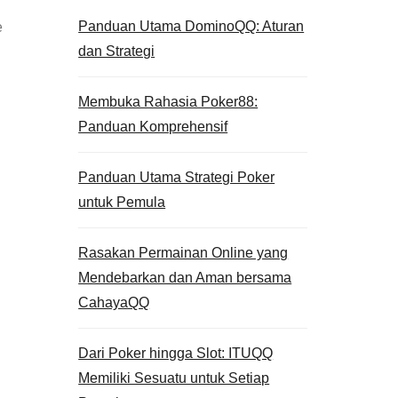
,
Panduan Utama DominoQQ: Aturan
e
dan Strategi
Membuka Rahasia Poker88:
Panduan Komprehensif
Panduan Utama Strategi Poker
untuk Pemula
Rasakan Permainan Online yang
Mendebarkan dan Aman bersama
CahayaQQ
Dari Poker hingga Slot: ITUQQ
Memiliki Sesuatu untuk Setiap