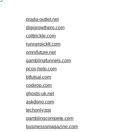
prada-outlet.net
digigrowthpro.com
colttrickle.com
runnerpickfr.com
omnifuture.net
gamblingfunnels.com
pcos-help.com
btfutsal.com
codirop.com
ghosts-uk.net
askdono.com
techonly.top
gamblingcompete.com
businesssmagazine.com