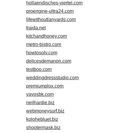
hollaendisches-viertel.com
proengine-ultra24.com
lifewithoutlanyards.com
traida.net
kitchandhoney.com
metro-bistro.com
howtosolv.com
delicesdemanon.com
testboo.com
weddingdressstudio.com
premiumplox.com
yayosbk.com
neilhardie.biz
webmoneysurf.biz
kolohebluet.biz
shootermask.biz