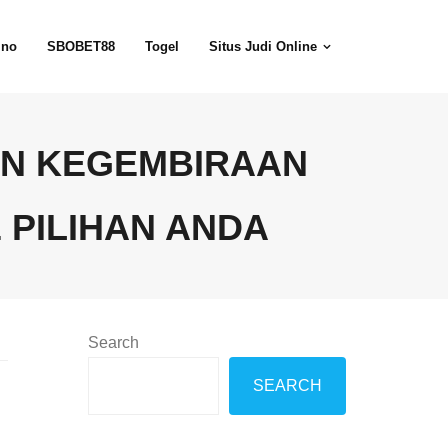
ino
SBOBET88
Togel
Situs Judi Online
N KEGEMBIRAAN
 PILIHAN ANDA
Search
SEARCH