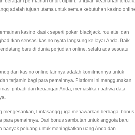
n beragam permainan untuk dipilih, langkah keamanan terbaik
anqq adalah tujuan utama untuk semua kebutuhan kasino onlin
mainan kasino klasik seperti poker, blackjack, roulette, dan
ghadirkan sensasi kasino nyata langsung ke layar Anda. Baik
ndatang baru di dunia perjudian online, selalu ada sesuatu
nqq dari kasino online lainnya adalah komitmennya untuk
an terjamin bagi para pemainnya. Platform ini menggunakan
formasi pribadi dan keuangan Anda, memastikan bahwa data
ya.
ng mengesankan, Lintasanqq juga menawarkan berbagai bonus
 para pemainnya. Dari bonus sambutan untuk anggota baru
 ada banyak peluang untuk meningkatkan uang Anda dan