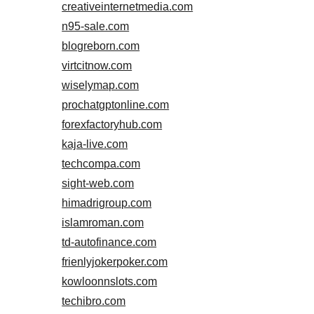
creativeinternetmedia.com
n95-sale.com
blogreborn.com
virtcitnow.com
wiselymap.com
prochatgptonline.com
forexfactoryhub.com
kaja-live.com
techcompa.com
sight-web.com
himadrigroup.com
islamroman.com
td-autofinance.com
frienlyjokerpoker.com
kowloonnslots.com
techibro.com