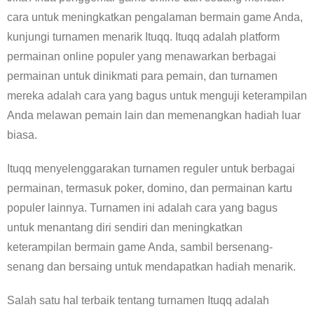
cara untuk meningkatkan pengalaman bermain game Anda,
kunjungi turnamen menarik Ituqq. Ituqq adalah platform
permainan online populer yang menawarkan berbagai
permainan untuk dinikmati para pemain, dan turnamen
mereka adalah cara yang bagus untuk menguji keterampilan
Anda melawan pemain lain dan memenangkan hadiah luar
biasa.
Ituqq menyelenggarakan turnamen reguler untuk berbagai
permainan, termasuk poker, domino, dan permainan kartu
populer lainnya. Turnamen ini adalah cara yang bagus
untuk menantang diri sendiri dan meningkatkan
keterampilan bermain game Anda, sambil bersenang-
senang dan bersaing untuk mendapatkan hadiah menarik.
Salah satu hal terbaik tentang turnamen Ituqq adalah