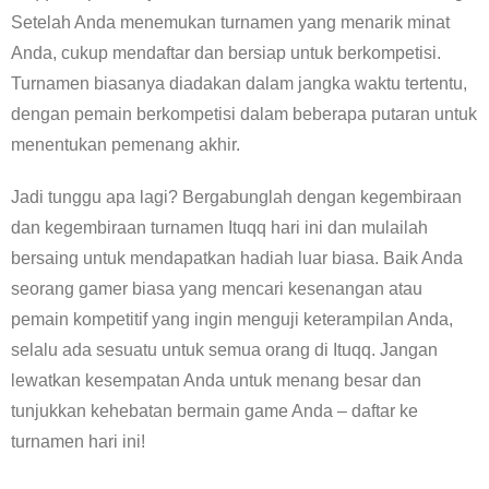
Setelah Anda menemukan turnamen yang menarik minat
Anda, cukup mendaftar dan bersiap untuk berkompetisi.
Turnamen biasanya diadakan dalam jangka waktu tertentu,
dengan pemain berkompetisi dalam beberapa putaran untuk
menentukan pemenang akhir.
Jadi tunggu apa lagi? Bergabunglah dengan kegembiraan
dan kegembiraan turnamen Ituqq hari ini dan mulailah
bersaing untuk mendapatkan hadiah luar biasa. Baik Anda
seorang gamer biasa yang mencari kesenangan atau
pemain kompetitif yang ingin menguji keterampilan Anda,
selalu ada sesuatu untuk semua orang di Ituqq. Jangan
lewatkan kesempatan Anda untuk menang besar dan
tunjukkan kehebatan bermain game Anda – daftar ke
turnamen hari ini!