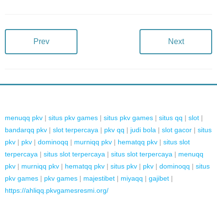
Prev
Next
menuqq pkv
|
situs pkv games
|
situs pkv games
|
situs qq
|
slot
|
bandarqq pkv
|
slot terpercaya
|
pkv qq
|
judi bola
|
slot gacor
|
situs
pkv
|
pkv
|
dominoqq
|
murniqq pkv
|
hematqq pkv
|
situs slot
terpercaya
|
situs slot terpercaya
|
situs slot terpercaya
|
menuqq
pkv
|
murniqq pkv
|
hematqq pkv
|
situs pkv
|
pkv
|
dominoqq
|
situs
pkv games
|
pkv games
|
majestibet
|
miyaqq
|
gajibet
|
https://ahliqq.pkvgamesresmi.org/