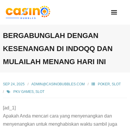
Skip
to
content
BERGABUNGLAH DENGAN
KESENANGAN DI INDOQQ DAN
MULAILAH MENANG HARI INI
SEP 24, 2025
ADMIN@CASINOBUBBLES.COM
POKER
,
SLOT
PKV GAMES
,
SLOT
[ad_1]
Apakah Anda mencari cara yang menyenangkan dan
menyenangkan untuk menghabiskan waktu sambil juga