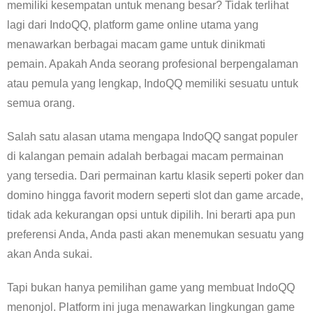
memiliki kesempatan untuk menang besar? Tidak terlihat
lagi dari IndoQQ, platform game online utama yang
menawarkan berbagai macam game untuk dinikmati
pemain. Apakah Anda seorang profesional berpengalaman
atau pemula yang lengkap, IndoQQ memiliki sesuatu untuk
semua orang.
Salah satu alasan utama mengapa IndoQQ sangat populer
di kalangan pemain adalah berbagai macam permainan
yang tersedia. Dari permainan kartu klasik seperti poker dan
domino hingga favorit modern seperti slot dan game arcade,
tidak ada kekurangan opsi untuk dipilih. Ini berarti apa pun
preferensi Anda, Anda pasti akan menemukan sesuatu yang
akan Anda sukai.
Tapi bukan hanya pemilihan game yang membuat IndoQQ
menonjol. Platform ini juga menawarkan lingkungan game