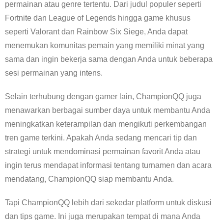
permainan atau genre tertentu. Dari judul populer seperti
Fortnite dan League of Legends hingga game khusus
seperti Valorant dan Rainbow Six Siege, Anda dapat
menemukan komunitas pemain yang memiliki minat yang
sama dan ingin bekerja sama dengan Anda untuk beberapa
sesi permainan yang intens.
Selain terhubung dengan gamer lain, ChampionQQ juga
menawarkan berbagai sumber daya untuk membantu Anda
meningkatkan keterampilan dan mengikuti perkembangan
tren game terkini. Apakah Anda sedang mencari tip dan
strategi untuk mendominasi permainan favorit Anda atau
ingin terus mendapat informasi tentang turnamen dan acara
mendatang, ChampionQQ siap membantu Anda.
Tapi ChampionQQ lebih dari sekedar platform untuk diskusi
dan tips game. Ini juga merupakan tempat di mana Anda