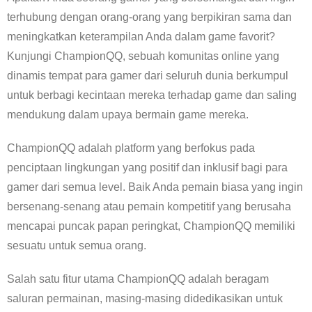
terhubung dengan orang-orang yang berpikiran sama dan
meningkatkan keterampilan Anda dalam game favorit?
Kunjungi ChampionQQ, sebuah komunitas online yang
dinamis tempat para gamer dari seluruh dunia berkumpul
untuk berbagi kecintaan mereka terhadap game dan saling
mendukung dalam upaya bermain game mereka.
ChampionQQ adalah platform yang berfokus pada
penciptaan lingkungan yang positif dan inklusif bagi para
gamer dari semua level. Baik Anda pemain biasa yang ingin
bersenang-senang atau pemain kompetitif yang berusaha
mencapai puncak papan peringkat, ChampionQQ memiliki
sesuatu untuk semua orang.
Salah satu fitur utama ChampionQQ adalah beragam
saluran permainan, masing-masing didedikasikan untuk