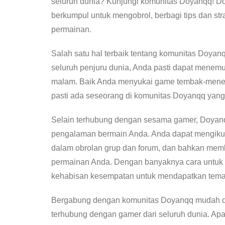
seluruh dunia? Kunjungi komunitas Doyanqq! Do
berkumpul untuk mengobrol, berbagi tips dan str
permainan.
Salah satu hal terbaik tentang komunitas Doya
seluruh penjuru dunia, Anda pasti dapat menemu
malam. Baik Anda menyukai game tembak-menemb
pasti ada seseorang di komunitas Doyanqq yang
Selain terhubung dengan sesama gamer, Doyanq
pengalaman bermain Anda. Anda dapat mengikuti
dalam obrolan grup dan forum, dan bahkan mem
permainan Anda. Dengan banyaknya cara untuk b
kehabisan kesempatan untuk mendapatkan tema
Bergabung dengan komunitas Doyanqq mudah dan 
terhubung dengan gamer dari seluruh dunia. Ap