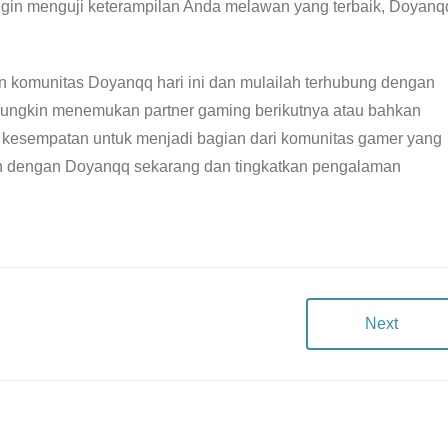
ngin menguji keterampilan Anda melawan yang terbaik, Doyanq
komunitas Doyanqq hari ini dan mulailah terhubung dengan
 mungkin menemukan partner gaming berikutnya atau bahkan
 kesempatan untuk menjadi bagian dari komunitas gamer yang
ah dengan Doyanqq sekarang dan tingkatkan pengalaman
Next