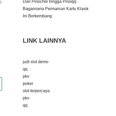
Dari Pinochle hingga Pinoqq:
q
Bagaimana Permainan Kartu Klasik
Ini Berkembang
LINK LAINNYA
judi slot demo
qq
pkv
poker
slot terpercaya
pkv
qq