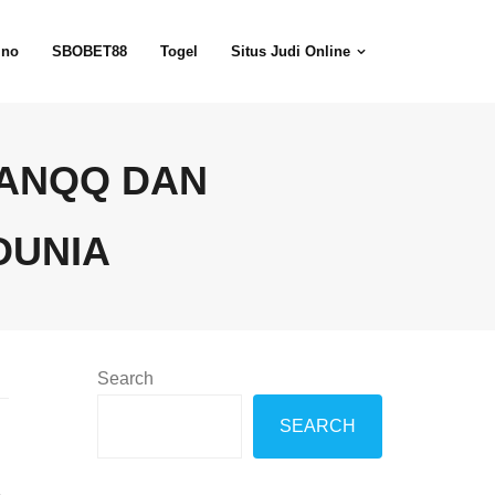
ino
SBOBET88
Togel
Situs Judi Online
ANQQ DAN
DUNIA
Search
SEARCH