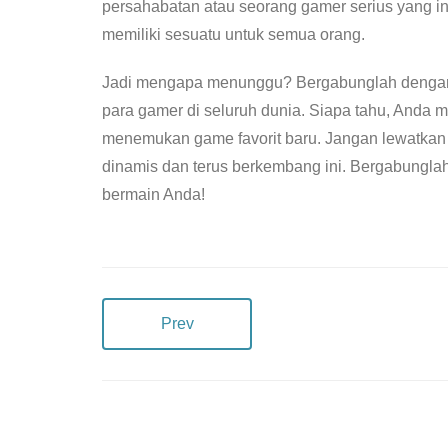
persahabatan atau seorang gamer serius yang i
memiliki sesuatu untuk semua orang.
Jadi mengapa menunggu? Bergabunglah dengan 
para gamer di seluruh dunia. Siapa tahu, Anda
menemukan game favorit baru. Jangan lewatkan
dinamis dan terus berkembang ini. Bergabungl
bermain Anda!
Prev