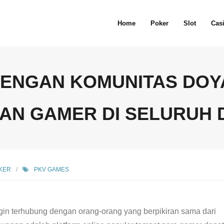
Home
Poker
Slot
Cas
ENGAN KOMUNITAS DOY
N GAMER DI SELURUH 
KER
PKV GAMES
n terhubung dengan orang-orang yang berpikiran sama dari