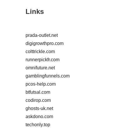
Links
prada-outlet.net
digigrowthpro.com
colttrickle.com
runnerpickfr.com
omnifuture.net
gamblingfunnels.com
pcos-help.com
btfutsal.com
codirop.com
ghosts-uk.net
askdono.com
techonly.top