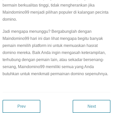
bermain berkualitas tinggi, tidak mengherankan jika
Maindomino99 menjadi pilihan populer di kalangan pecinta
domino.
Jadi mengapa menunggu? Bergabunglah dengan
Maindomino99 hari ini dan lihat mengapa begitu banyak
pemain memilih platform ini untuk memuaskan hasrat
domino mereka. Baik Anda ingin mengasah keterampilan,
terhubung dengan pemain lain, atau sekadar bersenang-
senang, Maindomino99 memiliki semua yang Anda
butuhkan untuk menikmati permainan domino sepenuhnya.
Prev
Next