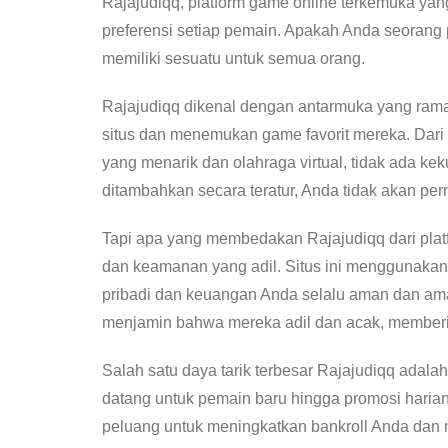
Rajajudiqq, platform game online terkemuka 
preferensi setiap pemain. Apakah Anda seorang 
memiliki sesuatu untuk semua orang.
Rajajudiqq dikenal dengan antarmuka yang ra
situs dan menemukan game favorit mereka. Dari p
yang menarik dan olahraga virtual, tidak ada ke
ditambahkan secara teratur, Anda tidak akan per
Tapi apa yang membedakan Rajajudiqq dari plat
dan keamanan yang adil. Situs ini menggunakan
pribadi dan keuangan Anda selalu aman dan aman
menjamin bahwa mereka adil dan acak, memberi
Salah satu daya tarik terbesar Rajajudiqq adala
datang untuk pemain baru hingga promosi haria
peluang untuk meningkatkan bankroll Anda dan