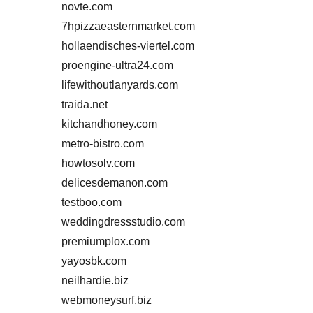
novte.com
7hpizzaeasternmarket.com
hollaendisches-viertel.com
proengine-ultra24.com
lifewithoutlanyards.com
traida.net
kitchandhoney.com
metro-bistro.com
howtosolv.com
delicesdemanon.com
testboo.com
weddingdressstudio.com
premiumplox.com
yayosbk.com
neilhardie.biz
webmoneysurf.biz