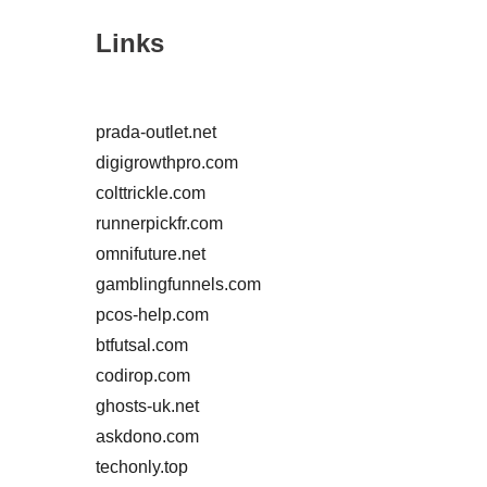
Links
prada-outlet.net
digigrowthpro.com
colttrickle.com
runnerpickfr.com
omnifuture.net
gamblingfunnels.com
pcos-help.com
btfutsal.com
codirop.com
ghosts-uk.net
askdono.com
techonly.top