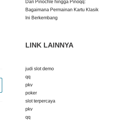
Dari Pinochle hingga Pinoqq:
Bagaimana Permainan Kartu Klasik
Ini Berkembang
LINK LAINNYA
judi slot demo
qq
pkv
poker
slot terpercaya
pkv
qq