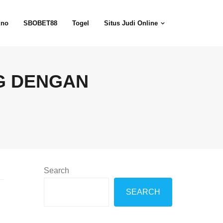
ino
SBOBET88
Togel
Situs Judi Online
G DENGAN
Search
SEARCH