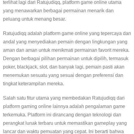
terlihat lagi dari Ratujudiqq, platform game online utama
yang menawarkan berbagai permainan menarik dan
peluang untuk menang besar.
Ratujudiqq adalah platform game online yang tepercaya dan
andal yang menyediakan pemain dengan lingkungan yang
aman dan aman untuk menikmati permainan favorit mereka.
Dengan berbagai pilihan permainan untuk dipilih, termasuk
poker, blackjack, slot, dan banyak lagi, pemain pasti akan
menemukan sesuatu yang sesuai dengan preferensi dan
tingkat keterampilan mereka.
Salah satu fitur utama yang membedakan Ratujudiqq dari
platform gaming online lainnya adalah pengalaman game
terkemuka. Platform ini dirancang dengan teknologi dan
perangkat lunak terbaru untuk memastikan gameplay yang
lancar dan waktu pemuatan yang cepat. Ini berarti bahwa