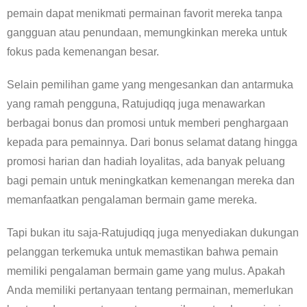
pemain dapat menikmati permainan favorit mereka tanpa
gangguan atau penundaan, memungkinkan mereka untuk
fokus pada kemenangan besar.
Selain pemilihan game yang mengesankan dan antarmuka
yang ramah pengguna, Ratujudiqq juga menawarkan
berbagai bonus dan promosi untuk memberi penghargaan
kepada para pemainnya. Dari bonus selamat datang hingga
promosi harian dan hadiah loyalitas, ada banyak peluang
bagi pemain untuk meningkatkan kemenangan mereka dan
memanfaatkan pengalaman bermain game mereka.
Tapi bukan itu saja-Ratujudiqq juga menyediakan dukungan
pelanggan terkemuka untuk memastikan bahwa pemain
memiliki pengalaman bermain game yang mulus. Apakah
Anda memiliki pertanyaan tentang permainan, memerlukan