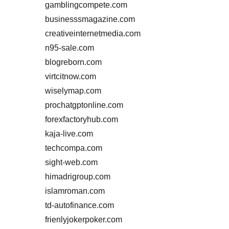
gamblingcompete.com
businesssmagazine.com
creativeinternetmedia.com
n95-sale.com
blogreborn.com
virtcitnow.com
wiselymap.com
prochatgptonline.com
forexfactoryhub.com
kaja-live.com
techcompa.com
sight-web.com
himadrigroup.com
islamroman.com
td-autofinance.com
frienlyjokerpoker.com