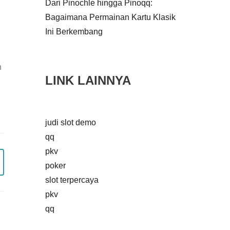
Dari Pinochle hingga Pinoqq:
Bagaimana Permainan Kartu Klasik
Ini Berkembang
n
n
LINK LAINNYA
judi slot demo
qq
pkv
poker
slot terpercaya
pkv
qq