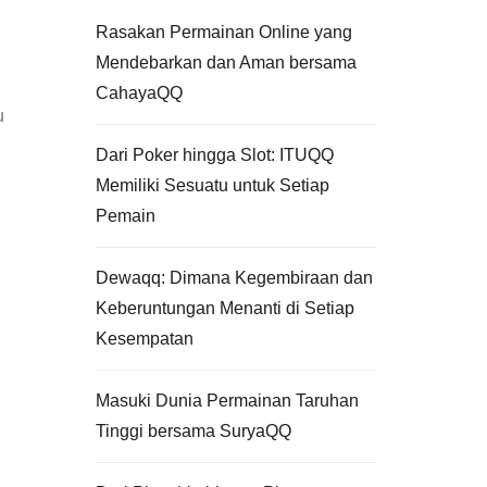
Rasakan Permainan Online yang
Mendebarkan dan Aman bersama
CahayaQQ
u
Dari Poker hingga Slot: ITUQQ
Memiliki Sesuatu untuk Setiap
Pemain
Dewaqq: Dimana Kegembiraan dan
Keberuntungan Menanti di Setiap
Kesempatan
Masuki Dunia Permainan Taruhan
Tinggi bersama SuryaQQ