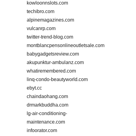
kowloonnslots.com
techibro.com
alpinemagazines.com
vulcanrp.com
twitter-trend-blog.com
montblancpensonlineoutletsale.com
babygadgetsreview.com
akupunktur-ambulanz.com
whatiremembered.com
linq-condo-beautyworld.com
ebyt.cc
chaindaohang.com
drmarkbuddha.com
lg-air-conditioning-
maintenance.com
infoorator.com