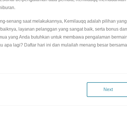
hiburan.
ang-senang saat melakukannya, Kemilauqq adalah pilihan yang
rbaiknya, layanan pelanggan yang sangat baik, serta bonus da
semua yang Anda butuhkan untuk membawa pengalaman bermai
gu apa lagi? Daftar hari ini dan mulailah menang besar bersama
Next