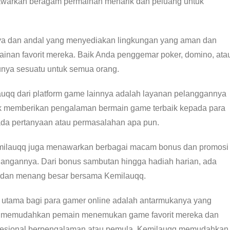
awarkan beragam permainan menarik dan peluang untuk
aya dan andal yang menyediakan lingkungan yang aman dan
ainan favorit mereka. Baik Anda penggemar poker, domino, ata
unya sesuatu untuk semua orang.
uqq dari platform game lainnya adalah layanan pelanggannya
tuk memberikan pengalaman bermain game terbaik kepada para
ada pertanyaan atau permasalahan apa pun.
emilauqq juga menawarkan berbagai macam bonus dan promosi
gannya. Dari bonus sambutan hingga hadiah harian, ada
 dan menang besar bersama Kemilauqq.
 utama bagi para gamer online adalah antarmukanya yang
si, memudahkan pemain menemukan game favorit mereka dan
ofesional berpengalaman atau pemula, Kemilauqq memudahkan