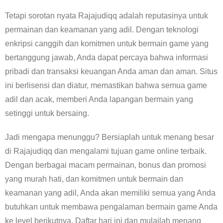
Tetapi sorotan nyata Rajajudiqq adalah reputasinya untuk
permainan dan keamanan yang adil. Dengan teknologi
enkripsi canggih dan komitmen untuk bermain game yang
bertanggung jawab, Anda dapat percaya bahwa informasi
pribadi dan transaksi keuangan Anda aman dan aman. Situs
ini berlisensi dan diatur, memastikan bahwa semua game
adil dan acak, memberi Anda lapangan bermain yang
setinggi untuk bersaing.
Jadi mengapa menunggu? Bersiaplah untuk menang besar
di Rajajudiqq dan mengalami tujuan game online terbaik.
Dengan berbagai macam permainan, bonus dan promosi
yang murah hati, dan komitmen untuk bermain dan
keamanan yang adil, Anda akan memiliki semua yang Anda
butuhkan untuk membawa pengalaman bermain game Anda
ke level berikutnya. Daftar hari ini dan mulailah menang