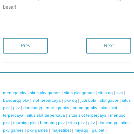
besar!
Prev
Next
menuqq pkv
|
situs pkv games
|
situs pkv games
|
situs qq
|
slot
|
bandarqq pkv
|
slot terpercaya
|
pkv qq
|
judi bola
|
slot gacor
|
situs
pkv
|
pkv
|
dominoqq
|
murniqq pkv
|
hematqq pkv
|
situs slot
terpercaya
|
situs slot terpercaya
|
situs slot terpercaya
|
menuqq
pkv
|
murniqq pkv
|
hematqq pkv
|
situs pkv
|
pkv
|
dominoqq
|
situs
pkv games
|
pkv games
|
majestibet
|
miyaqq
|
gajibet
|