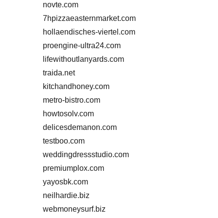
novte.com
7hpizzaeasternmarket.com
hollaendisches-viertel.com
proengine-ultra24.com
lifewithoutlanyards.com
traida.net
kitchandhoney.com
metro-bistro.com
howtosolv.com
delicesdemanon.com
testboo.com
weddingdressstudio.com
premiumplox.com
yayosbk.com
neilhardie.biz
webmoneysurf.biz