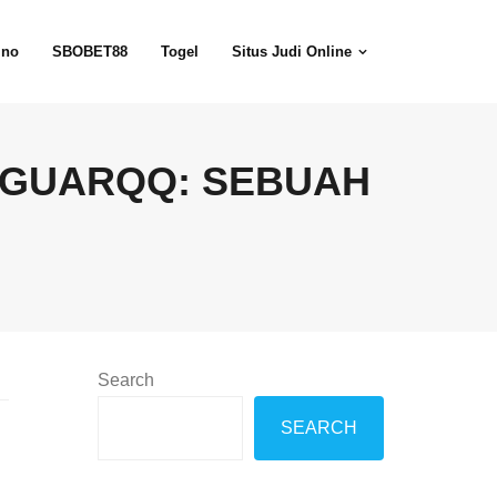
ino
SBOBET88
Togel
Situs Judi Online
AGUARQQ: SEBUAH
Search
SEARCH