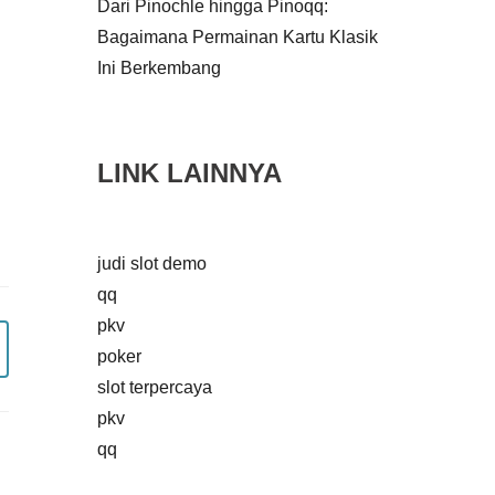
Dari Pinochle hingga Pinoqq:
Bagaimana Permainan Kartu Klasik
Ini Berkembang
LINK LAINNYA
judi slot demo
qq
pkv
poker
slot terpercaya
pkv
qq