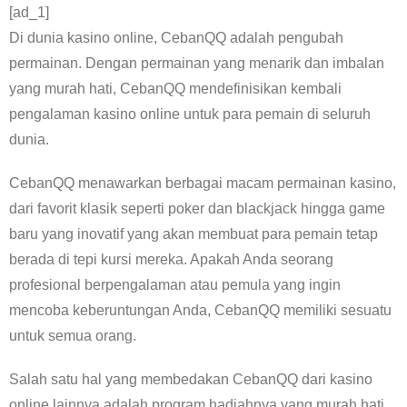
[ad_1]
Di dunia kasino online, CebanQQ adalah pengubah
permainan. Dengan permainan yang menarik dan imbalan
yang murah hati, CebanQQ mendefinisikan kembali
pengalaman kasino online untuk para pemain di seluruh
dunia.
CebanQQ menawarkan berbagai macam permainan kasino,
dari favorit klasik seperti poker dan blackjack hingga game
baru yang inovatif yang akan membuat para pemain tetap
berada di tepi kursi mereka. Apakah Anda seorang
profesional berpengalaman atau pemula yang ingin
mencoba keberuntungan Anda, CebanQQ memiliki sesuatu
untuk semua orang.
Salah satu hal yang membedakan CebanQQ dari kasino
online lainnya adalah program hadiahnya yang murah hati.