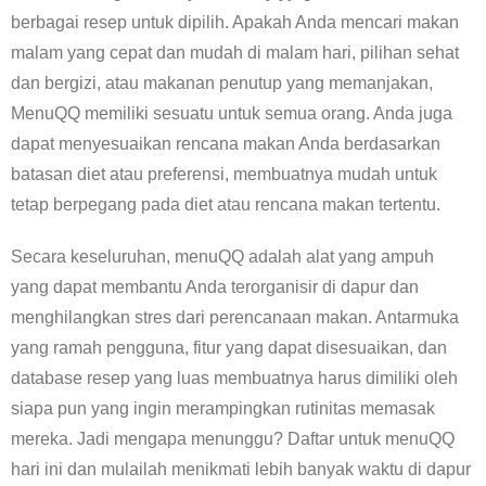
berbagai resep untuk dipilih. Apakah Anda mencari makan
malam yang cepat dan mudah di malam hari, pilihan sehat
dan bergizi, atau makanan penutup yang memanjakan,
MenuQQ memiliki sesuatu untuk semua orang. Anda juga
dapat menyesuaikan rencana makan Anda berdasarkan
batasan diet atau preferensi, membuatnya mudah untuk
tetap berpegang pada diet atau rencana makan tertentu.
Secara keseluruhan, menuQQ adalah alat yang ampuh
yang dapat membantu Anda terorganisir di dapur dan
menghilangkan stres dari perencanaan makan. Antarmuka
yang ramah pengguna, fitur yang dapat disesuaikan, dan
database resep yang luas membuatnya harus dimiliki oleh
siapa pun yang ingin merampingkan rutinitas memasak
mereka. Jadi mengapa menunggu? Daftar untuk menuQQ
hari ini dan mulailah menikmati lebih banyak waktu di dapur