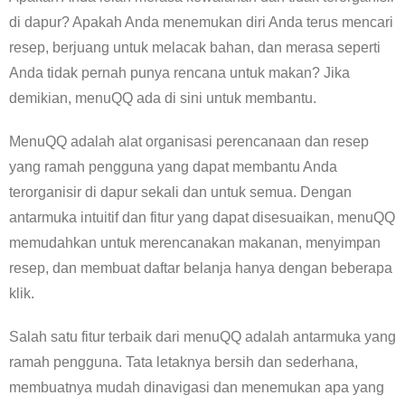
di dapur? Apakah Anda menemukan diri Anda terus mencari
resep, berjuang untuk melacak bahan, dan merasa seperti
Anda tidak pernah punya rencana untuk makan? Jika
demikian, menuQQ ada di sini untuk membantu.
MenuQQ adalah alat organisasi perencanaan dan resep
yang ramah pengguna yang dapat membantu Anda
terorganisir di dapur sekali dan untuk semua. Dengan
antarmuka intuitif dan fitur yang dapat disesuaikan, menuQQ
memudahkan untuk merencanakan makanan, menyimpan
resep, dan membuat daftar belanja hanya dengan beberapa
klik.
Salah satu fitur terbaik dari menuQQ adalah antarmuka yang
ramah pengguna. Tata letaknya bersih dan sederhana,
membuatnya mudah dinavigasi dan menemukan apa yang