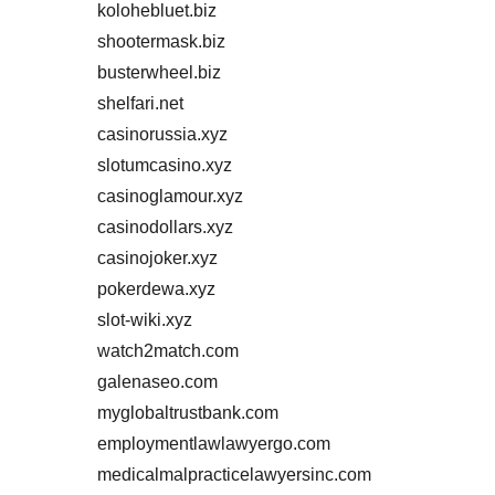
kolohebluet.biz
shootermask.biz
busterwheel.biz
shelfari.net
casinorussia.xyz
slotumcasino.xyz
casinoglamour.xyz
casinodollars.xyz
casinojoker.xyz
pokerdewa.xyz
slot-wiki.xyz
watch2match.com
galenaseo.com
myglobaltrustbank.com
employmentlawlawyergo.com
medicalmalpracticelawyersinc.com