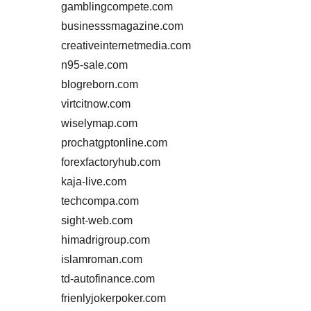
gamblingcompete.com
businesssmagazine.com
creativeinternetmedia.com
n95-sale.com
blogreborn.com
virtcitnow.com
wiselymap.com
prochatgptonline.com
forexfactoryhub.com
kaja-live.com
techcompa.com
sight-web.com
himadrigroup.com
islamroman.com
td-autofinance.com
frienlyjokerpoker.com