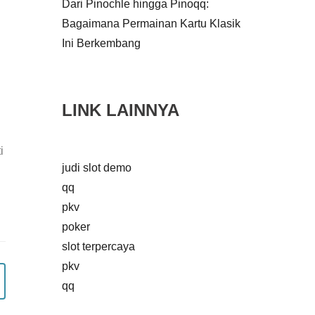
Dari Pinochle hingga Pinoqq:
Bagaimana Permainan Kartu Klasik
Ini Berkembang
LINK LAINNYA
i
judi slot demo
qq
pkv
poker
slot terpercaya
pkv
qq