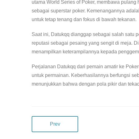
utama World Series of Poker, membawa pulang h
sebagai superstar poker. Kemenangannya adala
untuk tetap tenang dan fokus di bawah tekanan.
Saat ini, Datukqq dianggap sebagai salah satu 
reputasi sebagai pesaing yang sengit di meja. Di
menampilkan keterampilannya kepada penggem
Perjalanan Datukqq dari pemain amatir ke Poker P
untuk permainan. Keberhasilannya berfungsi seb
menunjukkan bahwa dengan pola pikir dan tekad 
Prev