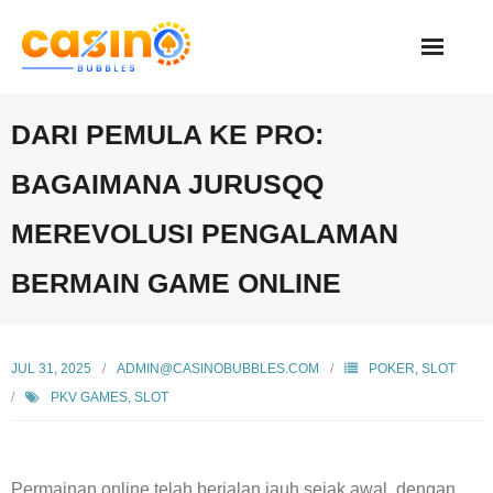
Skip
to
content
DARI PEMULA KE PRO:
BAGAIMANA JURUSQQ
MEREVOLUSI PENGALAMAN
BERMAIN GAME ONLINE
JUL 31, 2025
ADMIN@CASINOBUBBLES.COM
POKER
,
SLOT
PKV GAMES
,
SLOT
Permainan online telah berjalan jauh sejak awal, dengan