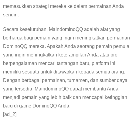
memasukkan strategi mereka ke dalam permainan Anda
sendiri.
Secara keseluruhan, MaindominoQQ adalah alat yang
berharga bagi pemain yang ingin meningkatkan permainan
DominoQQ mereka. Apakah Anda seorang pemain pemula
yang ingin meningkatkan keterampilan Anda atau pro
berpengalaman mencari tantangan baru, platform ini
memiliki sesuatu untuk ditawarkan kepada semua orang.
Dengan berbagai permainan, turnamen, dan sumber daya
yang tersedia, MaindominoQQ dapat membantu Anda
menjadi pemain yang lebih baik dan mencapai ketinggian
baru di game DominoQQ Anda.
[ad_2]