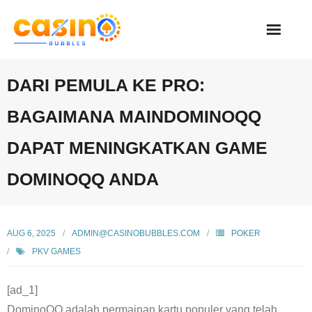
Skip
to
content
DARI PEMULA KE PRO:
BAGAIMANA MAINDOMINOQQ
DAPAT MENINGKATKAN GAME
DOMINOQQ ANDA
AUG 6, 2025
ADMIN@CASINOBUBBLES.COM
POKER
PKV GAMES
[ad_1]
DominoQQ adalah permainan kartu populer yang telah