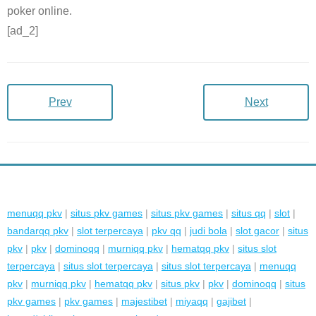
poker online.
[ad_2]
Prev
Next
menuqq pkv
|
situs pkv games
|
situs pkv games
|
situs qq
|
slot
|
bandarqq pkv
|
slot terpercaya
|
pkv qq
|
judi bola
|
slot gacor
|
situs
pkv
|
pkv
|
dominoqq
|
murniqq pkv
|
hematqq pkv
|
situs slot
terpercaya
|
situs slot terpercaya
|
situs slot terpercaya
|
menuqq
pkv
|
murniqq pkv
|
hematqq pkv
|
situs pkv
|
pkv
|
dominoqq
|
situs
pkv games
|
pkv games
|
majestibet
|
miyaqq
|
gajibet
|