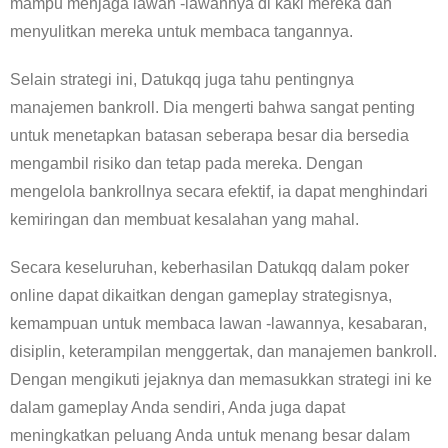
mampu menjaga lawan -lawannya di kaki mereka dan
menyulitkan mereka untuk membaca tangannya.
Selain strategi ini, Datukqq juga tahu pentingnya
manajemen bankroll. Dia mengerti bahwa sangat penting
untuk menetapkan batasan seberapa besar dia bersedia
mengambil risiko dan tetap pada mereka. Dengan
mengelola bankrollnya secara efektif, ia dapat menghindari
kemiringan dan membuat kesalahan yang mahal.
Secara keseluruhan, keberhasilan Datukqq dalam poker
online dapat dikaitkan dengan gameplay strategisnya,
kemampuan untuk membaca lawan -lawannya, kesabaran,
disiplin, keterampilan menggertak, dan manajemen bankroll.
Dengan mengikuti jejaknya dan memasukkan strategi ini ke
dalam gameplay Anda sendiri, Anda juga dapat
meningkatkan peluang Anda untuk menang besar dalam