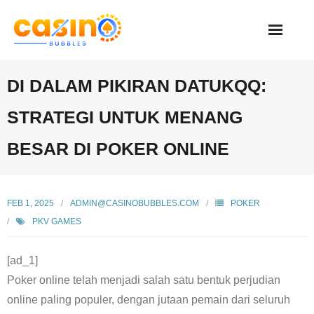
Skip
to
content
DI DALAM PIKIRAN DATUKQQ:
STRATEGI UNTUK MENANG
BESAR DI POKER ONLINE
FEB 1, 2025
ADMIN@CASINOBUBBLES.COM
POKER
PKV GAMES
[ad_1]
Poker online telah menjadi salah satu bentuk perjudian
online paling populer, dengan jutaan pemain dari seluruh