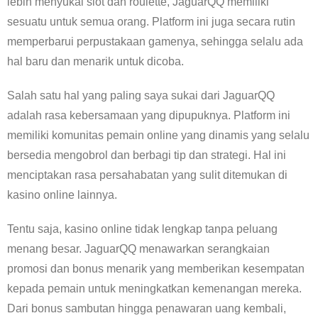
lebih menyukai slot dan roulette, JaguarQQ memiliki
sesuatu untuk semua orang. Platform ini juga secara rutin
memperbarui perpustakaan gamenya, sehingga selalu ada
hal baru dan menarik untuk dicoba.
Salah satu hal yang paling saya sukai dari JaguarQQ
adalah rasa kebersamaan yang dipupuknya. Platform ini
memiliki komunitas pemain online yang dinamis yang selalu
bersedia mengobrol dan berbagi tip dan strategi. Hal ini
menciptakan rasa persahabatan yang sulit ditemukan di
kasino online lainnya.
Tentu saja, kasino online tidak lengkap tanpa peluang
menang besar. JaguarQQ menawarkan serangkaian
promosi dan bonus menarik yang memberikan kesempatan
kepada pemain untuk meningkatkan kemenangan mereka.
Dari bonus sambutan hingga penawaran uang kembali,