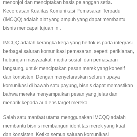
menonjol dan menciptakan basis pelanggan setia.
Kecerdasan Kualitas Komunikasi Pemasaran Terpadu
(IMCQQ) adalah alat yang ampuh yang dapat membantu
bisnis mencapai tujuan ini.
IMCQQ adalah kerangka kerja yang berfokus pada integrasi
berbagai saluran komunikasi pemasaran, seperti periklanan,
hubungan masyarakat, media sosial, dan pemasaran
langsung, untuk menciptakan pesan merek yang kohesif
dan konsisten. Dengan menyelaraskan seluruh upaya
komunikasi di bawah satu payung, bisnis dapat memastikan
bahwa mereka menyampaikan pesan yang jelas dan
menarik kepada audiens target mereka.
Salah satu manfaat utama menggunakan IMCQQ adalah
membantu bisnis membangun identitas merek yang kuat
dan konsisten. Ketika semua saluran komunikasi