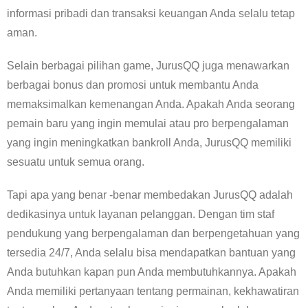
informasi pribadi dan transaksi keuangan Anda selalu tetap
aman.
Selain berbagai pilihan game, JurusQQ juga menawarkan
berbagai bonus dan promosi untuk membantu Anda
memaksimalkan kemenangan Anda. Apakah Anda seorang
pemain baru yang ingin memulai atau pro berpengalaman
yang ingin meningkatkan bankroll Anda, JurusQQ memiliki
sesuatu untuk semua orang.
Tapi apa yang benar -benar membedakan JurusQQ adalah
dedikasinya untuk layanan pelanggan. Dengan tim staf
pendukung yang berpengalaman dan berpengetahuan yang
tersedia 24/7, Anda selalu bisa mendapatkan bantuan yang
Anda butuhkan kapan pun Anda membutuhkannya. Apakah
Anda memiliki pertanyaan tentang permainan, kekhawatiran