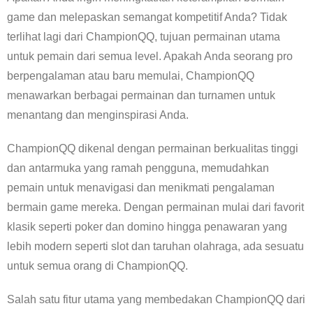
game dan melepaskan semangat kompetitif Anda? Tidak
terlihat lagi dari ChampionQQ, tujuan permainan utama
untuk pemain dari semua level. Apakah Anda seorang pro
berpengalaman atau baru memulai, ChampionQQ
menawarkan berbagai permainan dan turnamen untuk
menantang dan menginspirasi Anda.
ChampionQQ dikenal dengan permainan berkualitas tinggi
dan antarmuka yang ramah pengguna, memudahkan
pemain untuk menavigasi dan menikmati pengalaman
bermain game mereka. Dengan permainan mulai dari favorit
klasik seperti poker dan domino hingga penawaran yang
lebih modern seperti slot dan taruhan olahraga, ada sesuatu
untuk semua orang di ChampionQQ.
Salah satu fitur utama yang membedakan ChampionQQ dari