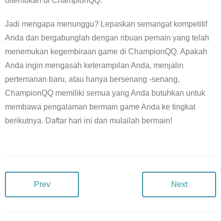
ditemukan di ChampionQQ.
Jadi mengapa menunggu? Lepaskan semangat kompetitif
Anda dan bergabunglah dengan ribuan pemain yang telah
menemukan kegembiraan game di ChampionQQ. Apakah
Anda ingin mengasah keterampilan Anda, menjalin
pertemanan baru, atau hanya bersenang -senang,
ChampionQQ memiliki semua yang Anda butuhkan untuk
membawa pengalaman bermain game Anda ke tingkat
berikutnya. Daftar hari ini dan mulailah bermain!
Prev
Next