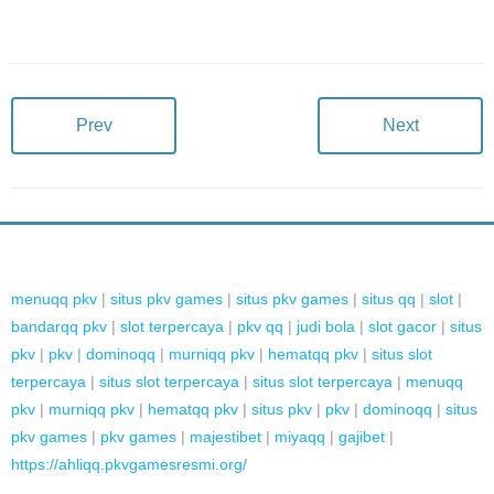
Prev
Next
menuqq pkv
|
situs pkv games
|
situs pkv games
|
situs qq
|
slot
|
bandarqq pkv
|
slot terpercaya
|
pkv qq
|
judi bola
|
slot gacor
|
situs
pkv
|
pkv
|
dominoqq
|
murniqq pkv
|
hematqq pkv
|
situs slot
terpercaya
|
situs slot terpercaya
|
situs slot terpercaya
|
menuqq
pkv
|
murniqq pkv
|
hematqq pkv
|
situs pkv
|
pkv
|
dominoqq
|
situs
pkv games
|
pkv games
|
majestibet
|
miyaqq
|
gajibet
|
https://ahliqq.pkvgamesresmi.org/