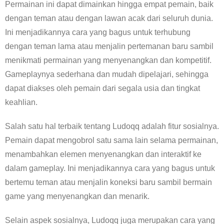
Permainan ini dapat dimainkan hingga empat pemain, baik
dengan teman atau dengan lawan acak dari seluruh dunia.
Ini menjadikannya cara yang bagus untuk terhubung
dengan teman lama atau menjalin pertemanan baru sambil
menikmati permainan yang menyenangkan dan kompetitif.
Gameplaynya sederhana dan mudah dipelajari, sehingga
dapat diakses oleh pemain dari segala usia dan tingkat
keahlian.
Salah satu hal terbaik tentang Ludoqq adalah fitur sosialnya.
Pemain dapat mengobrol satu sama lain selama permainan,
menambahkan elemen menyenangkan dan interaktif ke
dalam gameplay. Ini menjadikannya cara yang bagus untuk
bertemu teman atau menjalin koneksi baru sambil bermain
game yang menyenangkan dan menarik.
Selain aspek sosialnya, Ludoqq juga merupakan cara yang