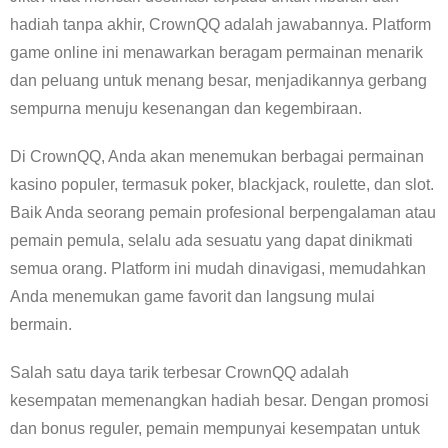
hadiah tanpa akhir, CrownQQ adalah jawabannya. Platform
game online ini menawarkan beragam permainan menarik
dan peluang untuk menang besar, menjadikannya gerbang
sempurna menuju kesenangan dan kegembiraan.
Di CrownQQ, Anda akan menemukan berbagai permainan
kasino populer, termasuk poker, blackjack, roulette, dan slot.
Baik Anda seorang pemain profesional berpengalaman atau
pemain pemula, selalu ada sesuatu yang dapat dinikmati
semua orang. Platform ini mudah dinavigasi, memudahkan
Anda menemukan game favorit dan langsung mulai
bermain.
Salah satu daya tarik terbesar CrownQQ adalah
kesempatan memenangkan hadiah besar. Dengan promosi
dan bonus reguler, pemain mempunyai kesempatan untuk