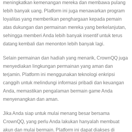
meningkatkan kemenangan mereka dan membawa pulang
lebih banyak uang. Platform ini juga menawarkan program
loyalitas yang memberikan penghargaan kepada pemain
atas dukungan dan permainan mereka yang berkelanjutan,
sehingga memberi Anda lebih banyak insentif untuk terus
datang kembali dan menonton lebih banyak lagi.
Selain permainan dan hadiah yang menarik, CrownQQ juga
menyediakan lingkungan permainan yang aman dan
terjamin. Platform ini menggunakan teknologi enkripsi
canggih untuk melindungi informasi pribadi dan keuangan
Anda, memastikan pengalaman bermain game Anda
menyenangkan dan aman.
Jika Anda siap untuk mulai menang besar bersama
CrownQQ, yang perlu Anda lakukan hanyalah membuat
akun dan mulai bermain. Platform ini dapat diakses di