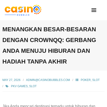
Skip
to
content
MENANGKAN BESAR-BESARAN
DENGAN CROWNQQ: GERBANG
ANDA MENUJU HIBURAN DAN
HADIAH TANPA AKHIR
MAY 27, 2026
ADMIN@CASINOBUBBLES.COM
POKER
,
SLOT
PKV GAMES
,
SLOT
Jika Anda mencari destinasi terpadu untuk hiburan dan