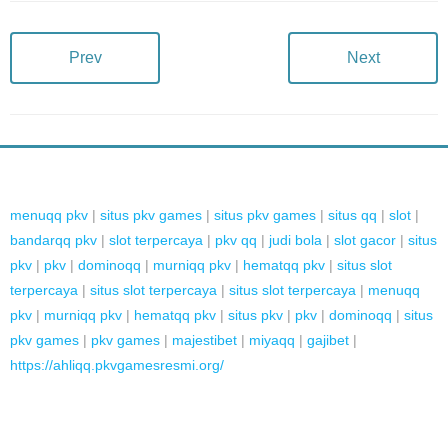
Prev
Next
menuqq pkv
|
situs pkv games
|
situs pkv games
|
situs qq
|
slot
|
bandarqq pkv
|
slot terpercaya
|
pkv qq
|
judi bola
|
slot gacor
|
situs
pkv
|
pkv
|
dominoqq
|
murniqq pkv
|
hematqq pkv
|
situs slot
terpercaya
|
situs slot terpercaya
|
situs slot terpercaya
|
menuqq
pkv
|
murniqq pkv
|
hematqq pkv
|
situs pkv
|
pkv
|
dominoqq
|
situs
pkv games
|
pkv games
|
majestibet
|
miyaqq
|
gajibet
|
https://ahliqq.pkvgamesresmi.org/