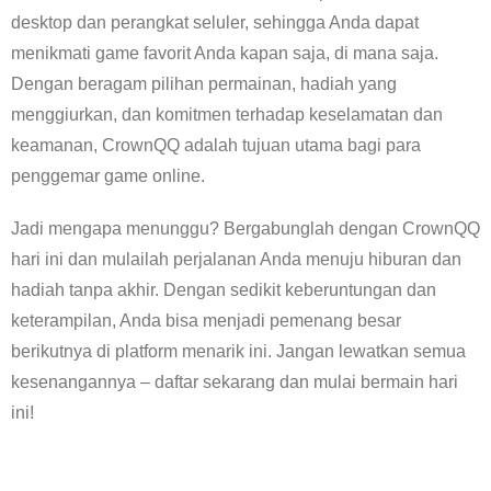
desktop dan perangkat seluler, sehingga Anda dapat
menikmati game favorit Anda kapan saja, di mana saja.
Dengan beragam pilihan permainan, hadiah yang
menggiurkan, dan komitmen terhadap keselamatan dan
keamanan, CrownQQ adalah tujuan utama bagi para
penggemar game online.
Jadi mengapa menunggu? Bergabunglah dengan CrownQQ
hari ini dan mulailah perjalanan Anda menuju hiburan dan
hadiah tanpa akhir. Dengan sedikit keberuntungan dan
keterampilan, Anda bisa menjadi pemenang besar
berikutnya di platform menarik ini. Jangan lewatkan semua
kesenangannya – daftar sekarang dan mulai bermain hari
ini!