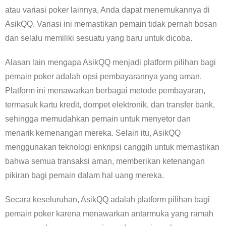
atau variasi poker lainnya, Anda dapat menemukannya di
AsikQQ. Variasi ini memastikan pemain tidak pernah bosan
dan selalu memiliki sesuatu yang baru untuk dicoba.
Alasan lain mengapa AsikQQ menjadi platform pilihan bagi
pemain poker adalah opsi pembayarannya yang aman.
Platform ini menawarkan berbagai metode pembayaran,
termasuk kartu kredit, dompet elektronik, dan transfer bank,
sehingga memudahkan pemain untuk menyetor dan
menarik kemenangan mereka. Selain itu, AsikQQ
menggunakan teknologi enkripsi canggih untuk memastikan
bahwa semua transaksi aman, memberikan ketenangan
pikiran bagi pemain dalam hal uang mereka.
Secara keseluruhan, AsikQQ adalah platform pilihan bagi
pemain poker karena menawarkan antarmuka yang ramah