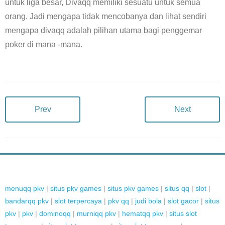
untuk liga besar, Divaqq memiliki sesuatu untuk semua
orang. Jadi mengapa tidak mencobanya dan lihat sendiri
mengapa divaqq adalah pilihan utama bagi penggemar
poker di mana -mana.
Prev
Next
menuqq pkv
|
situs pkv games
|
situs pkv games
|
situs qq
|
slot
|
bandarqq pkv
|
slot terpercaya
|
pkv qq
|
judi bola
|
slot gacor
|
situs
pkv
|
pkv
|
dominoqq
|
murniqq pkv
|
hematqq pkv
|
situs slot