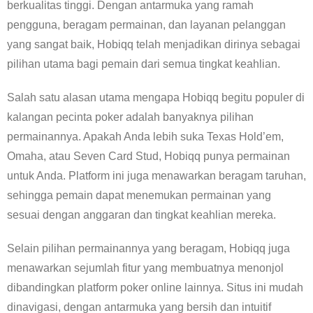
berkualitas tinggi. Dengan antarmuka yang ramah
pengguna, beragam permainan, dan layanan pelanggan
yang sangat baik, Hobiqq telah menjadikan dirinya sebagai
pilihan utama bagi pemain dari semua tingkat keahlian.
Salah satu alasan utama mengapa Hobiqq begitu populer di
kalangan pecinta poker adalah banyaknya pilihan
permainannya. Apakah Anda lebih suka Texas Hold’em,
Omaha, atau Seven Card Stud, Hobiqq punya permainan
untuk Anda. Platform ini juga menawarkan beragam taruhan,
sehingga pemain dapat menemukan permainan yang
sesuai dengan anggaran dan tingkat keahlian mereka.
Selain pilihan permainannya yang beragam, Hobiqq juga
menawarkan sejumlah fitur yang membuatnya menonjol
dibandingkan platform poker online lainnya. Situs ini mudah
dinavigasi, dengan antarmuka yang bersih dan intuitif