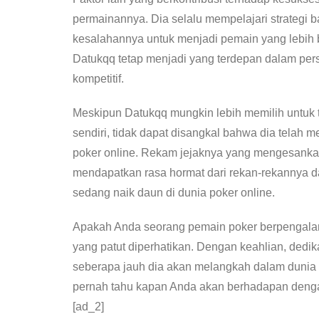
permainannya. Dia selalu mempelajari strategi b
kesalahannya untuk menjadi pemain yang lebih 
Datukqq tetap menjadi yang terdepan dalam pers
kompetitif.
Meskipun Datukqq mungkin lebih memilih untuk t
sendiri, tidak dapat disangkal bahwa dia telah 
poker online. Rekam jejaknya yang mengesanka
mendapatkan rasa hormat dari rekan-rekannya d
sedang naik daun di dunia poker online.
Apakah Anda seorang pemain poker berpengala
yang patut diperhatikan. Dengan keahlian, dedik
seberapa jauh dia akan melangkah dalam dunia po
pernah tahu kapan Anda akan berhadapan dengan
[ad_2]