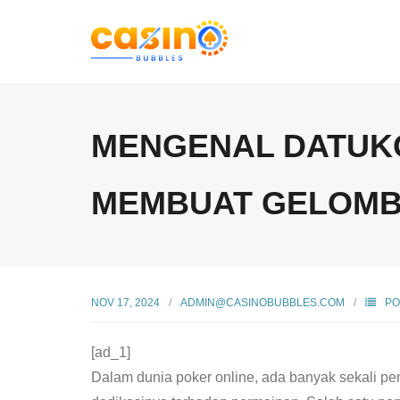
Skip
to
content
MENGENAL DATUKQ
MEMBUAT GELOM
NOV 17, 2024
ADMIN@CASINOBUBBLES.COM
PO
[ad_1]
Dalam dunia poker online, ada banyak sekali pem