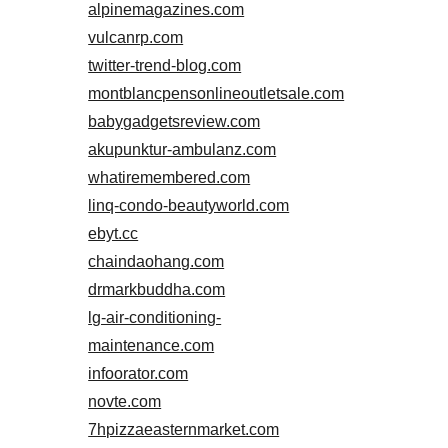
alpinemagazines.com
vulcanrp.com
twitter-trend-blog.com
montblancpensonlineoutletsale.com
babygadgetsreview.com
akupunktur-ambulanz.com
whatiremembered.com
linq-condo-beautyworld.com
ebyt.cc
chaindaohang.com
drmarkbuddha.com
lg-air-conditioning-
maintenance.com
infoorator.com
novte.com
7hpizzaeasternmarket.com