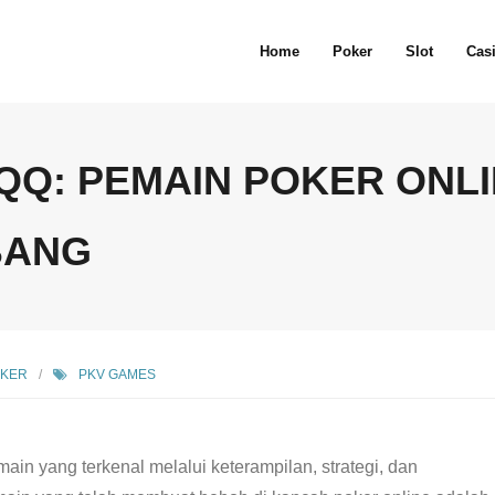
Home
Poker
Slot
Cas
Q: PEMAIN POKER ONLI
BANG
KER
PKV GAMES
ain yang terkenal melalui keterampilan, strategi, dan