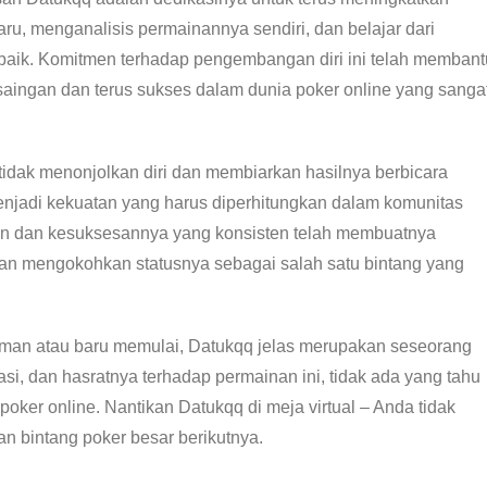
aru, menganalisis permainannya sendiri, dan belajar dari
baik. Komitmen terhadap pengembangan diri ini telah membant
aingan dan terus sukses dalam dunia poker online yang sanga
idak menonjolkan diri dan membiarkan hasilnya berbicara
menjadi kekuatan yang harus diperhitungkan dalam komunitas
n dan kesuksesannya yang konsisten telah membuatnya
an mengokohkan statusnya sebagai salah satu bintang yang
man atau baru memulai, Datukqq jelas merupakan seseorang
asi, dan hasratnya terhadap permainan ini, tidak ada yang tahu
ker online. Nantikan Datukqq di meja virtual – Anda tidak
 bintang poker besar berikutnya.