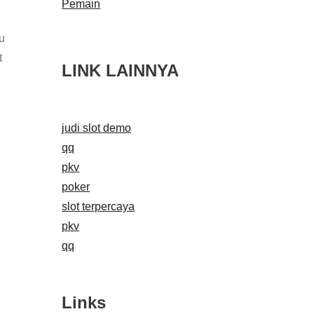
Pemain
u
t
LINK LAINNYA
judi slot demo
qq
pkv
poker
slot terpercaya
pkv
qq
Links