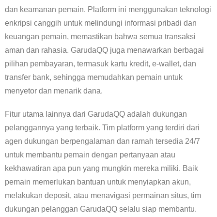
dan keamanan pemain. Platform ini menggunakan teknologi
enkripsi canggih untuk melindungi informasi pribadi dan
keuangan pemain, memastikan bahwa semua transaksi
aman dan rahasia. GarudaQQ juga menawarkan berbagai
pilihan pembayaran, termasuk kartu kredit, e-wallet, dan
transfer bank, sehingga memudahkan pemain untuk
menyetor dan menarik dana.
Fitur utama lainnya dari GarudaQQ adalah dukungan
pelanggannya yang terbaik. Tim platform yang terdiri dari
agen dukungan berpengalaman dan ramah tersedia 24/7
untuk membantu pemain dengan pertanyaan atau
kekhawatiran apa pun yang mungkin mereka miliki. Baik
pemain memerlukan bantuan untuk menyiapkan akun,
melakukan deposit, atau menavigasi permainan situs, tim
dukungan pelanggan GarudaQQ selalu siap membantu.