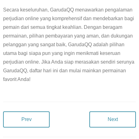
Secara keseluruhan, GarudaQQ menawarkan pengalaman
perjudian online yang komprehensif dan mendebarkan bagi
pemain dari semua tingkat keahlian. Dengan beragam
permainan, pilihan pembayaran yang aman, dan dukungan
pelanggan yang sangat baik, GarudaQQ adalah pilihan
utama bagi siapa pun yang ingin menikmati keseruan
perjudian online. Jika Anda siap merasakan sendiri serunya
GarudaQQ, daftar hari ini dan mulai mainkan permainan
favorit Anda!
Prev
Next