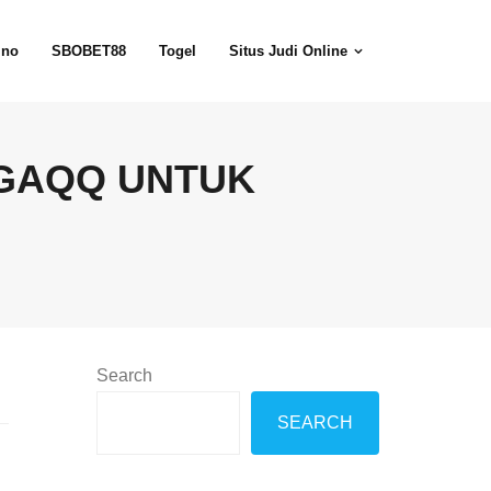
ino
SBOBET88
Togel
Situs Judi Online
AGAQQ UNTUK
Search
SEARCH