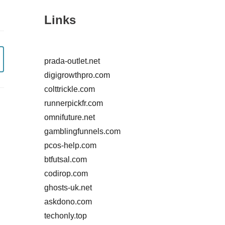
Links
prada-outlet.net
digigrowthpro.com
colttrickle.com
runnerpickfr.com
omnifuture.net
gamblingfunnels.com
pcos-help.com
btfutsal.com
codirop.com
ghosts-uk.net
askdono.com
techonly.top