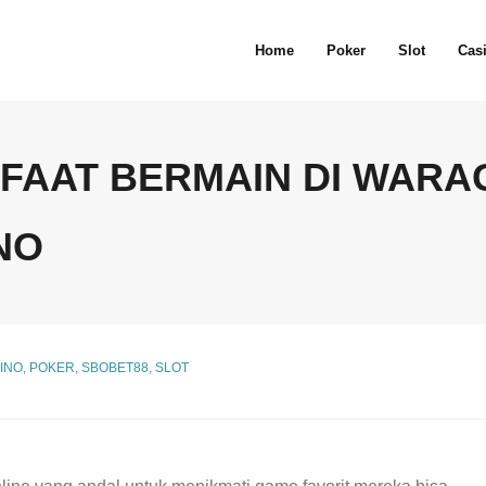
Home
Poker
Slot
Cas
FAAT BERMAIN DI WAR
NO
INO
,
POKER
,
SBOBET88
,
SLOT