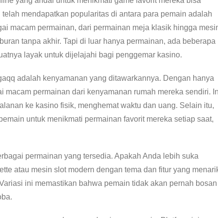
ine yang andal untuk menikmati game favorit mereka bisa
 telah mendapatkan popularitas di antara para pemain adalah
ai macam permainan, dari permainan meja klasik hingga mesi
uran tanpa akhir. Tapi di luar hanya permainan, ada beberapa
tnya layak untuk dijelajahi bagi penggemar kasino.
Wargaqq adalah kenyamanan yang ditawarkannya. Dengan hanya
ai macam permainan dari kenyamanan rumah mereka sendiri. In
anan ke kasino fisik, menghemat waktu dan uang. Selain itu,
main untuk menikmati permainan favorit mereka setiap saat,
erbagai permainan yang tersedia. Apakah Anda lebih suka
lette atau mesin slot modern dengan tema dan fitur yang menari
Variasi ini memastikan bahwa pemain tidak akan pernah bosan
oba.