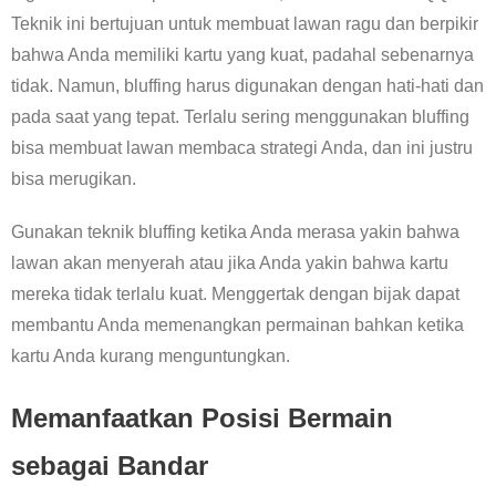
Teknik ini bertujuan untuk membuat lawan ragu dan berpikir
bahwa Anda memiliki kartu yang kuat, padahal sebenarnya
tidak. Namun, bluffing harus digunakan dengan hati-hati dan
pada saat yang tepat. Terlalu sering menggunakan bluffing
bisa membuat lawan membaca strategi Anda, dan ini justru
bisa merugikan.
Gunakan teknik bluffing ketika Anda merasa yakin bahwa
lawan akan menyerah atau jika Anda yakin bahwa kartu
mereka tidak terlalu kuat. Menggertak dengan bijak dapat
membantu Anda memenangkan permainan bahkan ketika
kartu Anda kurang menguntungkan.
Memanfaatkan Posisi Bermain
sebagai Bandar