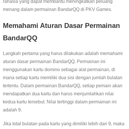
rahasia yang dapat membantu meningkatkan peluang
menang dalam permainan BandarQQ di PKV Games.
Memahami Aturan Dasar Permainan
BandarQQ
Langkah pertama yang harus dilakukan adalah memahami
aturan dasar permainan BandarQQ. Permainan ini
menggunakan kartu domino sebagai alat permainan, di
mana setiap kartu memiliki dua sisi dengan jumlah bulatan
tertentu. Dalam permainan BandarQQ, setiap pemain akan
mendapatkan dua kartu dan harus menjumlahkan nilai
kedua kartu tersebut. Nilai tertinggi dalam permainan ini
adalah 9.
Jika total bulatan pada kartu yang dimiliki lebih dari 9, maka