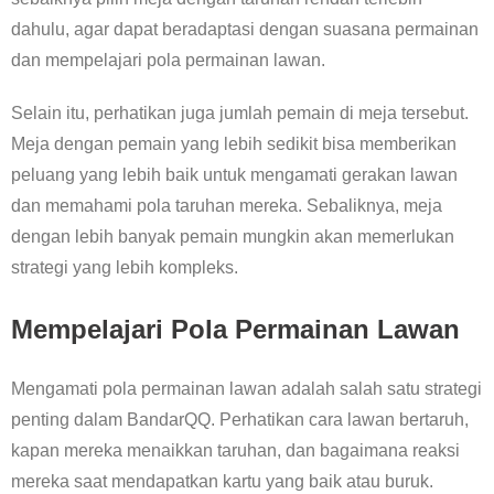
dahulu, agar dapat beradaptasi dengan suasana permainan
dan mempelajari pola permainan lawan.
Selain itu, perhatikan juga jumlah pemain di meja tersebut.
Meja dengan pemain yang lebih sedikit bisa memberikan
peluang yang lebih baik untuk mengamati gerakan lawan
dan memahami pola taruhan mereka. Sebaliknya, meja
dengan lebih banyak pemain mungkin akan memerlukan
strategi yang lebih kompleks.
Mempelajari Pola Permainan Lawan
Mengamati pola permainan lawan adalah salah satu strategi
penting dalam BandarQQ. Perhatikan cara lawan bertaruh,
kapan mereka menaikkan taruhan, dan bagaimana reaksi
mereka saat mendapatkan kartu yang baik atau buruk.