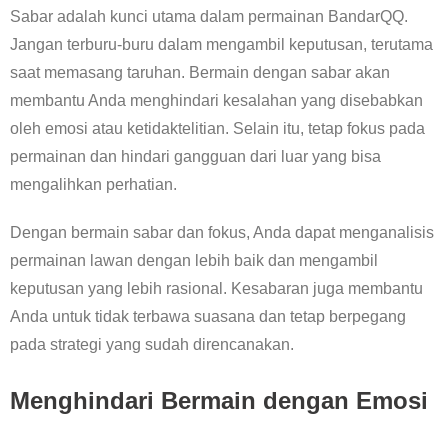
Sabar adalah kunci utama dalam permainan BandarQQ.
Jangan terburu-buru dalam mengambil keputusan, terutama
saat memasang taruhan. Bermain dengan sabar akan
membantu Anda menghindari kesalahan yang disebabkan
oleh emosi atau ketidaktelitian. Selain itu, tetap fokus pada
permainan dan hindari gangguan dari luar yang bisa
mengalihkan perhatian.
Dengan bermain sabar dan fokus, Anda dapat menganalisis
permainan lawan dengan lebih baik dan mengambil
keputusan yang lebih rasional. Kesabaran juga membantu
Anda untuk tidak terbawa suasana dan tetap berpegang
pada strategi yang sudah direncanakan.
Menghindari Bermain dengan Emosi