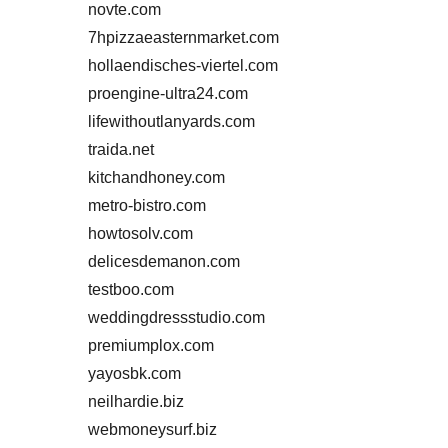
novte.com
7hpizzaeasternmarket.com
hollaendisches-viertel.com
proengine-ultra24.com
lifewithoutlanyards.com
traida.net
kitchandhoney.com
metro-bistro.com
howtosolv.com
delicesdemanon.com
testboo.com
weddingdressstudio.com
premiumplox.com
yayosbk.com
neilhardie.biz
webmoneysurf.biz