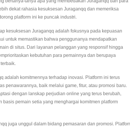
g bertanya-tanya apa yang membedakan Juraganqq dari para
t lebih dekat rahasia kesuksesan Juraganqq dan memeriksa
ong platform ini ke puncak industri.
hadap kesuksesan Juraganqq adalah fokusnya pada kepuasan
paui untuk memastikan bahwa penggunanya mendapatkan
in di situs. Dari layanan pelanggan yang responsif hingga
mprioritaskan kebutuhan para pemainnya dan berupaya
erbaik.
q adalah komitmennya terhadap inovasi. Platform ini terus
 penawarannya, baik melalui game, fitur, atau promosi baru.
tasi dengan lanskap perjudian online yang terus berubah,
basis pemain setia yang menghargai komitmen platform
nqq juga unggul dalam bidang pemasaran dan promosi. Platfo