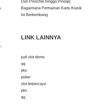
Dari Pinochle hingga Pinoqq:
Bagaimana Permainan Kartu Klasik
a
Ini Berkembang
LINK LAINNYA
h
judi slot demo
qq
pkv
.
poker
slot terpercaya
pkv
qq