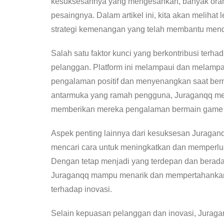
kesuksesannya yang mengesankan, banyak oran
pesaingnya. Dalam artikel ini, kita akan meliha
strategi kemenangan yang telah membantu mendor
Salah satu faktor kunci yang berkontribusi ter
pelanggan. Platform ini melampaui dan melam
pengalaman positif dan menyenangkan saat berma
antarmuka yang ramah pengguna, Juraganqq me
memberikan mereka pengalaman bermain game t
Aspek penting lainnya dari kesuksesan Juraganq
mencari cara untuk meningkatkan dan memperluas
Dengan tetap menjadi yang terdepan dan beradap
Juraganqq mampu menarik dan mempertahankan 
terhadap inovasi.
Selain kepuasan pelanggan dan inovasi, Juraga