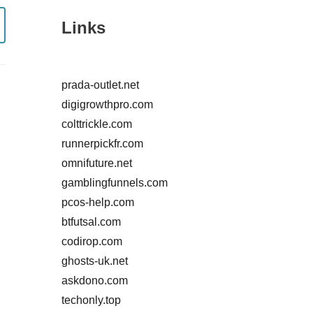
Links
prada-outlet.net
digigrowthpro.com
colttrickle.com
runnerpickfr.com
omnifuture.net
gamblingfunnels.com
pcos-help.com
btfutsal.com
codirop.com
ghosts-uk.net
askdono.com
techonly.top