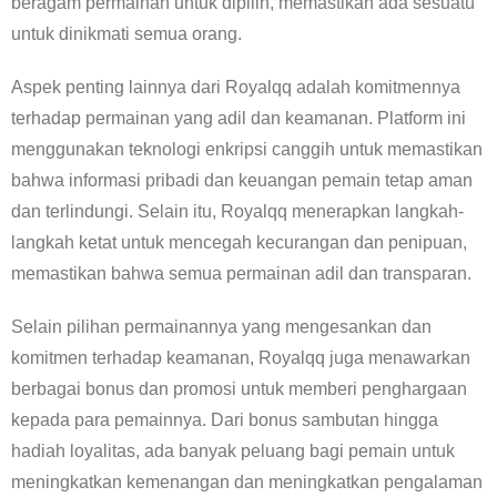
beragam permainan untuk dipilih, memastikan ada sesuatu
untuk dinikmati semua orang.
Aspek penting lainnya dari Royalqq adalah komitmennya
terhadap permainan yang adil dan keamanan. Platform ini
menggunakan teknologi enkripsi canggih untuk memastikan
bahwa informasi pribadi dan keuangan pemain tetap aman
dan terlindungi. Selain itu, Royalqq menerapkan langkah-
langkah ketat untuk mencegah kecurangan dan penipuan,
memastikan bahwa semua permainan adil dan transparan.
Selain pilihan permainannya yang mengesankan dan
komitmen terhadap keamanan, Royalqq juga menawarkan
berbagai bonus dan promosi untuk memberi penghargaan
kepada para pemainnya. Dari bonus sambutan hingga
hadiah loyalitas, ada banyak peluang bagi pemain untuk
meningkatkan kemenangan dan meningkatkan pengalaman