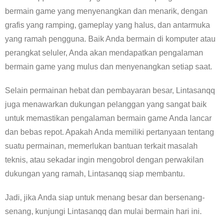
bermain game yang menyenangkan dan menarik, dengan
grafis yang ramping, gameplay yang halus, dan antarmuka
yang ramah pengguna. Baik Anda bermain di komputer atau
perangkat seluler, Anda akan mendapatkan pengalaman
bermain game yang mulus dan menyenangkan setiap saat.
Selain permainan hebat dan pembayaran besar, Lintasanqq
juga menawarkan dukungan pelanggan yang sangat baik
untuk memastikan pengalaman bermain game Anda lancar
dan bebas repot. Apakah Anda memiliki pertanyaan tentang
suatu permainan, memerlukan bantuan terkait masalah
teknis, atau sekadar ingin mengobrol dengan perwakilan
dukungan yang ramah, Lintasanqq siap membantu.
Jadi, jika Anda siap untuk menang besar dan bersenang-
senang, kunjungi Lintasanqq dan mulai bermain hari ini.