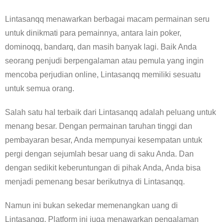
Lintasanqq menawarkan berbagai macam permainan seru
untuk dinikmati para pemainnya, antara lain poker,
dominoqq, bandarq, dan masih banyak lagi. Baik Anda
seorang penjudi berpengalaman atau pemula yang ingin
mencoba perjudian online, Lintasanqq memiliki sesuatu
untuk semua orang.
Salah satu hal terbaik dari Lintasanqq adalah peluang untuk
menang besar. Dengan permainan taruhan tinggi dan
pembayaran besar, Anda mempunyai kesempatan untuk
pergi dengan sejumlah besar uang di saku Anda. Dan
dengan sedikit keberuntungan di pihak Anda, Anda bisa
menjadi pemenang besar berikutnya di Lintasanqq.
Namun ini bukan sekedar memenangkan uang di
Lintasanqq. Platform ini juga menawarkan pengalaman