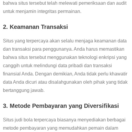
bahwa situs tersebut telah melewati pemeriksaan dan audit
untuk menjamin integritas permainan.
2. Keamanan Transaksi
Situs yang terpercaya akan selalu menjaga keamanan data
dan transaksi para penggunanya. Anda harus memastikan
bahwa situs tersebut menggunakan teknologi enkripsi yang
canggih untuk melindungi data pribadi dan transaksi
finansial Anda. Dengan demikian, Anda tidak perlu khawatir
data Anda dicuri atau disalahgunakan oleh pihak yang tidak
bertanggung jawab.
3. Metode Pembayaran yang Diversifikasi
Situs judi bola terpercaya biasanya menyediakan berbagai
metode pembayaran yang memudahkan pemain dalam