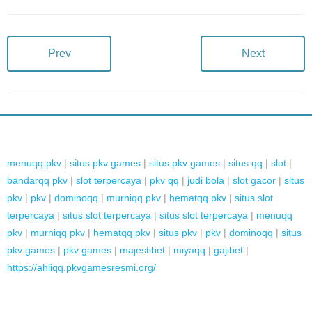
Prev
Next
menuqq pkv
|
situs pkv games
|
situs pkv games
|
situs qq
|
slot
|
bandarqq pkv
|
slot terpercaya
|
pkv qq
|
judi bola
|
slot gacor
|
situs
pkv
|
pkv
|
dominoqq
|
murniqq pkv
|
hematqq pkv
|
situs slot
terpercaya
|
situs slot terpercaya
|
situs slot terpercaya
|
menuqq
pkv
|
murniqq pkv
|
hematqq pkv
|
situs pkv
|
pkv
|
dominoqq
|
situs
pkv games
|
pkv games
|
majestibet
|
miyaqq
|
gajibet
|
https://ahliqq.pkvgamesresmi.org/