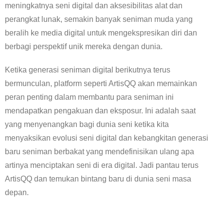
meningkatnya seni digital dan aksesibilitas alat dan
perangkat lunak, semakin banyak seniman muda yang
beralih ke media digital untuk mengekspresikan diri dan
berbagi perspektif unik mereka dengan dunia.
Ketika generasi seniman digital berikutnya terus
bermunculan, platform seperti ArtisQQ akan memainkan
peran penting dalam membantu para seniman ini
mendapatkan pengakuan dan eksposur. Ini adalah saat
yang menyenangkan bagi dunia seni ketika kita
menyaksikan evolusi seni digital dan kebangkitan generasi
baru seniman berbakat yang mendefinisikan ulang apa
artinya menciptakan seni di era digital. Jadi pantau terus
ArtisQQ dan temukan bintang baru di dunia seni masa
depan.