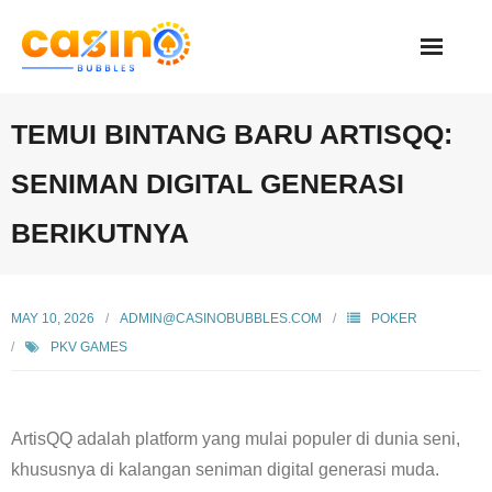
Skip
to
content
TEMUI BINTANG BARU ARTISQQ:
SENIMAN DIGITAL GENERASI
BERIKUTNYA
MAY 10, 2026
ADMIN@CASINOBUBBLES.COM
POKER
PKV GAMES
ArtisQQ adalah platform yang mulai populer di dunia seni,
khususnya di kalangan seniman digital generasi muda.