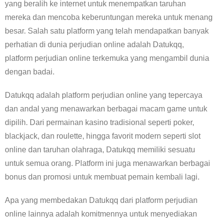
yang beralih ke internet untuk menempatkan taruhan
mereka dan mencoba keberuntungan mereka untuk menang
besar. Salah satu platform yang telah mendapatkan banyak
perhatian di dunia perjudian online adalah Datukqq,
platform perjudian online terkemuka yang mengambil dunia
dengan badai.
Datukqq adalah platform perjudian online yang tepercaya
dan andal yang menawarkan berbagai macam game untuk
dipilih. Dari permainan kasino tradisional seperti poker,
blackjack, dan roulette, hingga favorit modern seperti slot
online dan taruhan olahraga, Datukqq memiliki sesuatu
untuk semua orang. Platform ini juga menawarkan berbagai
bonus dan promosi untuk membuat pemain kembali lagi.
Apa yang membedakan Datukqq dari platform perjudian
online lainnya adalah komitmennya untuk menyediakan