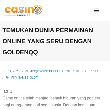
Skip
to
content
TEMUKAN DUNIA PERMAINAN
ONLINE YANG SERU DENGAN
GOLDENQQ
DEC 4, 2025
ADMIN@CASINOBUBBLES.COM
POKER
,
SLOT
PKV GAMES
,
SLOT
[ad_1]
Game online telah menjadi bentuk hiburan yang populer
bagi orang-orang dari segala usia. Dengan kemajuan