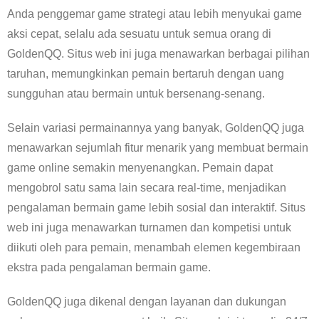
Anda penggemar game strategi atau lebih menyukai game
aksi cepat, selalu ada sesuatu untuk semua orang di
GoldenQQ. Situs web ini juga menawarkan berbagai pilihan
taruhan, memungkinkan pemain bertaruh dengan uang
sungguhan atau bermain untuk bersenang-senang.
Selain variasi permainannya yang banyak, GoldenQQ juga
menawarkan sejumlah fitur menarik yang membuat bermain
game online semakin menyenangkan. Pemain dapat
mengobrol satu sama lain secara real-time, menjadikan
pengalaman bermain game lebih sosial dan interaktif. Situs
web ini juga menawarkan turnamen dan kompetisi untuk
diikuti oleh para pemain, menambah elemen kegembiraan
ekstra pada pengalaman bermain game.
GoldenQQ juga dikenal dengan layanan dan dukungan