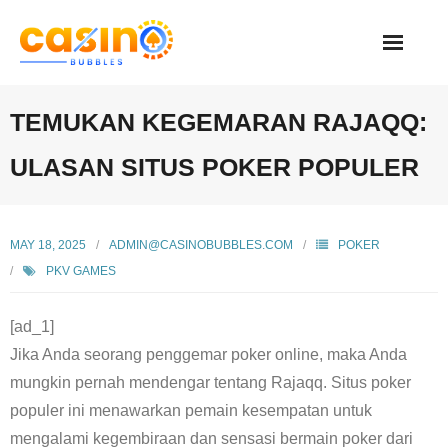
Skip
to
content
TEMUKAN KEGEMARAN RAJAQQ:
ULASAN SITUS POKER POPULER
MAY 18, 2025
ADMIN@CASINOBUBBLES.COM
POKER
PKV GAMES
[ad_1]
Jika Anda seorang penggemar poker online, maka Anda
mungkin pernah mendengar tentang Rajaqq. Situs poker
populer ini menawarkan pemain kesempatan untuk
mengalami kegembiraan dan sensasi bermain poker dari