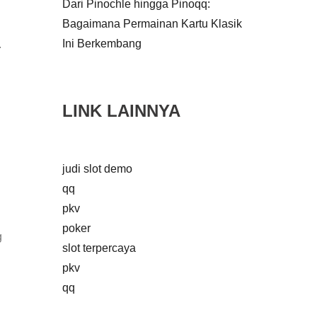
Dari Pinochle hingga Pinoqq:
Bagaimana Permainan Kartu Klasik
Ini Berkembang
.
LINK LAINNYA
judi slot demo
qq
pkv
poker
g
slot terpercaya
pkv
qq