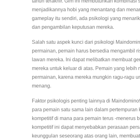
tahun terakhir. Gim ini membutuhkan kombinasi 
menjadikannya hobi yang menantang dan menarik
gameplay itu sendiri, ada psikologi yang menar
dan pengambilan keputusan mereka.
Salah satu aspek kunci dari psikologi Maindomi
permainan, pemain harus bersedia mengambil ri
lawan mereka. Ini dapat melibatkan membuat ge
mereka untuk keluar di atas. Pemain yang lebih 
permainan, karena mereka mungkin ragu-ragu un
menang.
Faktor psikologis penting lainnya di Maindomi
para pemain satu sama lain dalam pertempuran 
kompetitif di mana para pemain terus -menerus
kompetitif ini dapat menyebabkan perasaan per
keunggulan seseorang atas orang lain, membuat