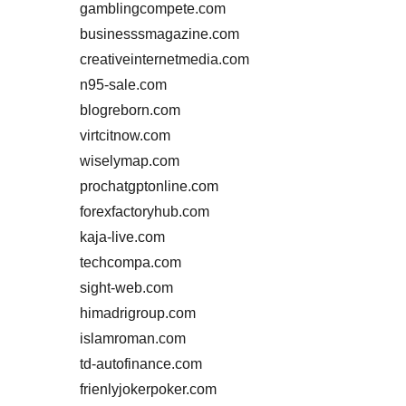
gamblingcompete.com
businesssmagazine.com
creativeinternetmedia.com
n95-sale.com
blogreborn.com
virtcitnow.com
wiselymap.com
prochatgptonline.com
forexfactoryhub.com
kaja-live.com
techcompa.com
sight-web.com
himadrigroup.com
islamroman.com
td-autofinance.com
frienlyjokerpoker.com