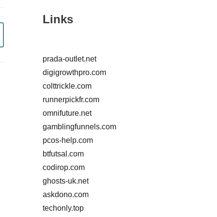
Links
prada-outlet.net
digigrowthpro.com
colttrickle.com
runnerpickfr.com
omnifuture.net
gamblingfunnels.com
pcos-help.com
btfutsal.com
codirop.com
ghosts-uk.net
askdono.com
techonly.top