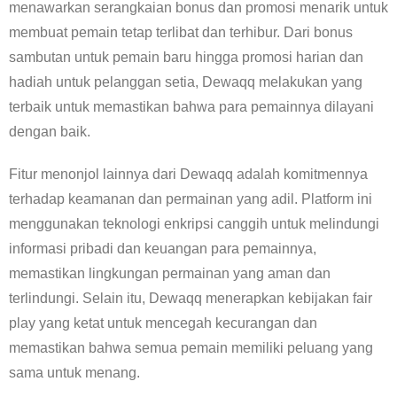
menawarkan serangkaian bonus dan promosi menarik untuk
membuat pemain tetap terlibat dan terhibur. Dari bonus
sambutan untuk pemain baru hingga promosi harian dan
hadiah untuk pelanggan setia, Dewaqq melakukan yang
terbaik untuk memastikan bahwa para pemainnya dilayani
dengan baik.
Fitur menonjol lainnya dari Dewaqq adalah komitmennya
terhadap keamanan dan permainan yang adil. Platform ini
menggunakan teknologi enkripsi canggih untuk melindungi
informasi pribadi dan keuangan para pemainnya,
memastikan lingkungan permainan yang aman dan
terlindungi. Selain itu, Dewaqq menerapkan kebijakan fair
play yang ketat untuk mencegah kecurangan dan
memastikan bahwa semua pemain memiliki peluang yang
sama untuk menang.