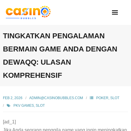
Skip
to
content
TINGKATKAN PENGALAMAN
BERMAIN GAME ANDA DENGAN
DEWAQQ: ULASAN
KOMPREHENSIF
FEB 2, 2026
ADMIN@CASINOBUBBLES.COM
POKER
,
SLOT
PKV GAMES
,
SLOT
[ad_1]
Jika Anda seorang penggila game yang ingin meningkatkan