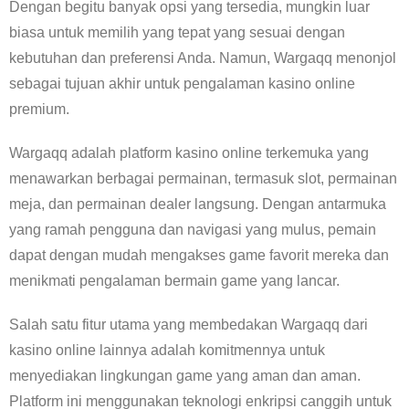
Dengan begitu banyak opsi yang tersedia, mungkin luar
biasa untuk memilih yang tepat yang sesuai dengan
kebutuhan dan preferensi Anda. Namun, Wargaqq menonjol
sebagai tujuan akhir untuk pengalaman kasino online
premium.
Wargaqq adalah platform kasino online terkemuka yang
menawarkan berbagai permainan, termasuk slot, permainan
meja, dan permainan dealer langsung. Dengan antarmuka
yang ramah pengguna dan navigasi yang mulus, pemain
dapat dengan mudah mengakses game favorit mereka dan
menikmati pengalaman bermain game yang lancar.
Salah satu fitur utama yang membedakan Wargaqq dari
kasino online lainnya adalah komitmennya untuk
menyediakan lingkungan game yang aman dan aman.
Platform ini menggunakan teknologi enkripsi canggih untuk